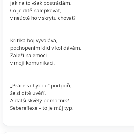
jak na to však postrádám.
Co je dítě nálepkovat,
v neúctě ho v skrytu chovat?
Kritika boj vyvolává,
pochopením klid v kol dávám.
Záleží na emoci
v mojí komunikaci.
„Práce s chybou“ podpoří,
že si dítě uvěří.
A další skvělý pomocník?
Sebereflexe – to je můj typ.