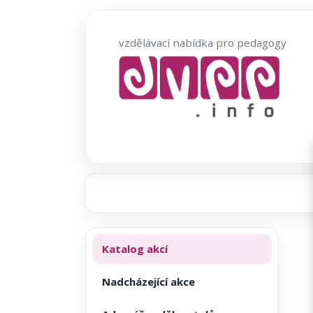
Přeskočit
na
vzdělávací nabídka pro pedagogy
obsah
Katalog akcí
Nadcházející akce