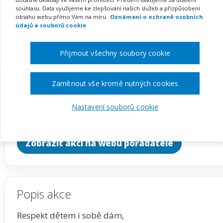
přístupy v práci s dětmi
souhlasu. Data využijeme ke zlepšování našich služeb a přizpůsobení
obsahu webu přímo Vám na míru.
Oznámení o ochraně osobních
věku – kurz na klíč
údajů a souborů cookie
Přijmout všechny soubory cookie
Pořádá
INFRA, s.r.o.
Zamítnout vše kromě nutných cookies
TERMÍN
MÍSTO
Nastavení souborů cookie
na klíč
Celá ČR
Zobrazit akci na webu pořadatele
Popis akce
Respekt dětem i sobě dám,