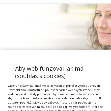
Aby web fungoval jak má
Proč se registrovat
(souhlas s cookies)
Vážený návštěvníku, snažíme se ze všech sil přinášet vysokou úroveň
uživatelského komfortu při používání našich webových stránek. Mezi
základní předpoklady patří např. aby správně fungovalo vyhledávání,
Respekt na obě strany – 
abychom vás neobtěžovali nevhodnou reklamou nebo abychom měli
dostatek podnětů, jak web vylepšovat. Proto od Vás potřebujeme
souhlas se zpracováním souborů cookies, tj. malých souborů, které se
dočasně ukládají ve vašem prohlížeči. Předem děkujeme za udělení