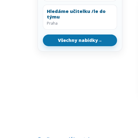
Hledáme učitelku /le do
týmu
Praha
Všechny nabídky
→