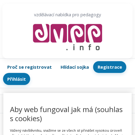
Přeskočit
na
vzdělávací nabídka pro pedagogy
obsah
Proč se registrovat
Hlídací sojka
Registrace
Přihlásit
Menu
Aby web fungoval jak má (souhlas
s cookies)
Vážený návštěvníku, snažíme se ze všech sil přinášet vysokou úroveň