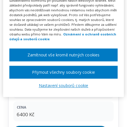
uživatelského komfortu při používání našich webových stránek. Mezi
Revidovaný RVP ZV a jak
základní předpoklady patří např. aby správně fungovalo vyhledávání,
abychom vás neobtěžovali nevhodnou reklamou nebo abychom měli
inovovat školní vzdělávací
dostatek podnětů, jak web vylepšovat. Proto od Vás potřebujeme
souhlas se zpracováním souborů cookies, tj. malých souborů, které
program – kurz na klíč
se dočasně ukládají ve vašem prohlížeči. Předem děkujeme za udělení
souhlasu. Data využijeme ke zlepšování našich služeb a přizpůsobení
obsahu webu přímo Vám na míru.
Oznámení o ochraně osobních
údajů a souborů cookie
Pořádá
INFRA, s.r.o.
Zamítnout vše kromě nutných cookies
TERMÍN
na klíč
Přijmout všechny soubory cookie
MÍSTO
Nastavení souborů cookie
Celá ČR
CENA
6400 Kč