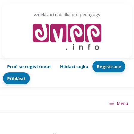
Přeskočit
na
vzdělávací nabídka pro pedagogy
obsah
Proč se registrovat
Hlídací sojka
Registrace
Přihlásit
Menu