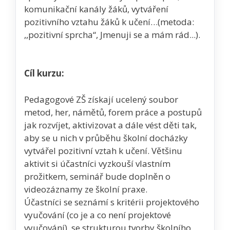
komunikační kanály žáků, vytváření
pozitivního vztahu žáků k učení…(metoda:
,,pozitivní sprcha“, Jmenuji se a mám rád...).
Cíl kurzu:
Pedagogové ZŠ získají ucelený soubor
metod, her, námětů, forem práce a postupů
jak rozvíjet, aktivizovat a dále vést děti tak,
aby se u nich v průběhu školní docházky
vytvářel pozitivní vztah k učení. Většinu
aktivit si účastníci vyzkouší vlastním
prožitkem, seminář bude doplněn o
videozáznamy ze školní praxe.
Účastníci se seznámí s kritérii projektového
vyučování (co je a co není projektové
vyučování), se strukturou tvorby školního