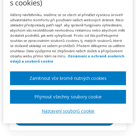
s cookies)
Školní zralost – kurz na klíč
Vážený návštěvníku, snažíme se ze všech sil přinášet vysokou úroveň
uživatelského komfortu při používání našich webových stránek. Mezi
základní předpoklady patří např. aby správně fungovalo vyhledávání,
Pořádá
INFRA, s.r.o.
abychom vás neobtěžovali nevhodnou reklamou nebo abychom měli
dostatek podnětů, jak web vylepšovat. Proto od Vás potřebujeme
souhlas se zpracováním souborů cookies, tj. malých souborů, které
TERMÍN
se dočasně ukládají ve vašem prohlížeči. Předem děkujeme za udělení
na klíč
souhlasu. Data využijeme ke zlepšování našich služeb a přizpůsobení
obsahu webu přímo Vám na míru.
Oznámení o ochraně osobních
údajů a souborů cookie
MÍSTO
Celá ČR
Zamítnout vše kromě nutných cookies
CENA
Přijmout všechny soubory cookie
16900 Kč
Nastavení souborů cookie
Zobrazit akci na webu pořadatele