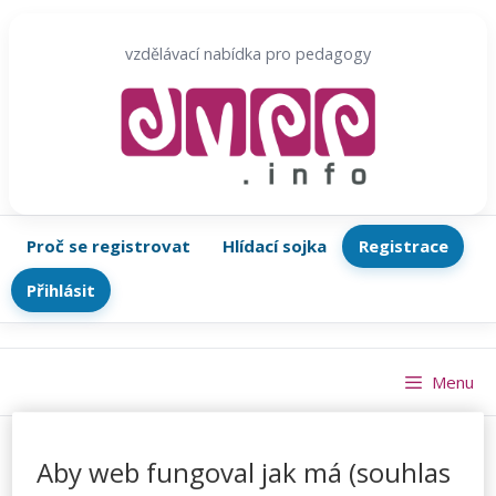
Přeskočit
na
vzdělávací nabídka pro pedagogy
obsah
Proč se registrovat
Hlídací sojka
Registrace
Přihlásit
Menu
Aby web fungoval jak má (souhlas