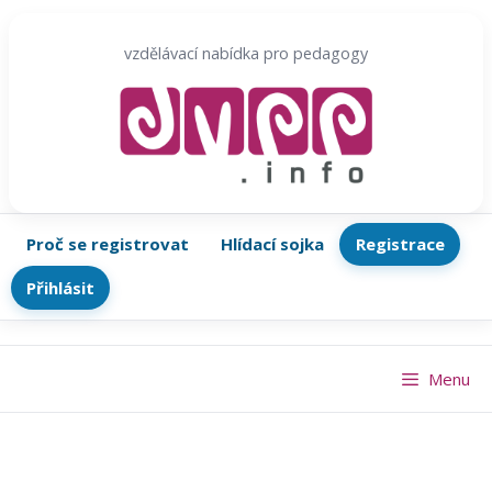
Přeskočit
na
vzdělávací nabídka pro pedagogy
obsah
Proč se registrovat
Hlídací sojka
Registrace
Přihlásit
Menu