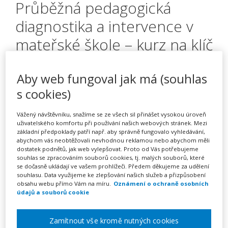
Průběžná pedagogická
diagnostika a intervence v
mateřské škole – kurz na klíč
Aby web fungoval jak má (souhlas
Pořádá
INFRA, s.r.o.
s cookies)
TERMÍN
Vážený návštěvníku, snažíme se ze všech sil přinášet vysokou úroveň
na klíč
uživatelského komfortu při používání našich webových stránek. Mezi
základní předpoklady patří např. aby správně fungovalo vyhledávání,
abychom vás neobtěžovali nevhodnou reklamou nebo abychom měli
dostatek podnětů, jak web vylepšovat. Proto od Vás potřebujeme
MÍSTO
souhlas se zpracováním souborů cookies, tj. malých souborů, které
Celá ČR
se dočasně ukládají ve vašem prohlížeči. Předem děkujeme za udělení
souhlasu. Data využijeme ke zlepšování našich služeb a přizpůsobení
obsahu webu přímo Vám na míru.
Oznámení o ochraně osobních
CENA
údajů a souborů cookie
16900 Kč
Zamítnout vše kromě nutných cookies