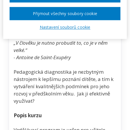
Zobrazit akci na webu pořadatele
Přijmout všechny soubory cookie
Nastavení souborů cookie
Popis akce
„V člověku je nutno probudit to, co je v něm
velké.“
- Antoine de Saint-Exupéry
Pedagogická diagnostika je nezbytným
nástrojem k lepšímu poznání dítěte, a tím k
vytváření kvalitnějších podmínek pro jeho
rozvoj v předškolním věku. Jak ji efektivně
využívat?
Popis kurzu
Vzdělávací program je určen pro učitele