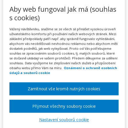
Aktivní učení – podpora
Aby web fungoval jak má (souhlas
učení v heterogenní třídě –
s cookies)
kurz na klíč
Vážený návštěvníku, snažíme se ze všech sil přinášet vysokou úroveň
uživatelského komfortu při používání našich webových stránek. Mezi
základní předpoklady patří např. aby správně fungovalo vyhledávání,
abychom vás neobtěžovali nevhodnou reklamou nebo abychom měli
Pořádá
INFRA, s.r.o.
dostatek podnětů, jak web vylepšovat. Proto od Vás potřebujeme
souhlas se zpracováním souborů cookies, tj. malých souborů, které
se dočasně ukládají ve vašem prohlížeči. Předem děkujeme za udělení
TERMÍN
souhlasu. Data využijeme ke zlepšování našich služeb a přizpůsobení
obsahu webu přímo Vám na míru.
Oznámení o ochraně osobních
na klíč
údajů a souborů cookie
MÍSTO
Zamítnout vše kromě nutných cookies
Celá ČR
Přijmout všechny soubory cookie
CENA
16900 Kč
Nastavení souborů cookie