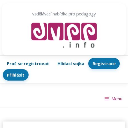
Přeskočit
na
vzdělávací nabídka pro pedagogy
obsah
Proč se registrovat
Hlídací sojka
Registrace
Přihlásit
Menu