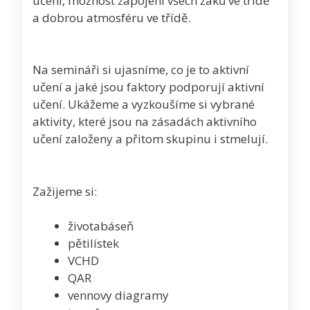
učení, možnost zapojení všech žáků ve třídě
a dobrou atmosféru ve třídě.
Na semináři si ujasníme, co je to aktivní
učení a jaké jsou faktory podporují aktivní
učení. Ukážeme a vyzkoušíme si vybrané
aktivity, které jsou na zásadách aktivního
učení založeny a přitom skupinu i stmelují.
Zažijeme si:
životabáseň
pětilístek
VCHD
QAR
vennovy diagramy