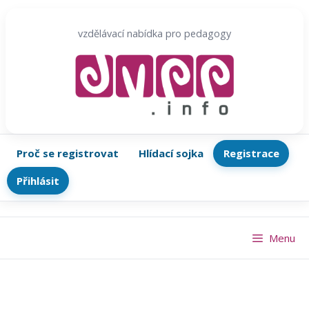
Přeskočit
na
vzdělávací nabídka pro pedagogy
obsah
Proč se registrovat
Hlídací sojka
Registrace
Přihlásit
Menu