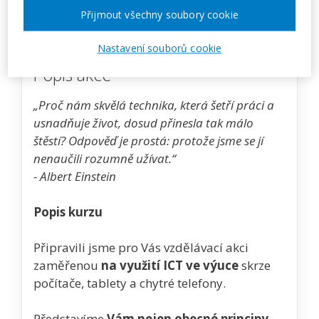
Zobrazit akci na webu pořadatele
Přijmout všechny soubory cookie
Nastavení souborů cookie
Popis akce
„Proč nám skvělá technika, která šetří práci a
usnadňuje život, dosud přinesla tak málo
štěstí? Odpověď je prostá: protože jsme se jí
nenaučili rozumně užívat.“
- Albert Einstein
Popis kurzu
Připravili jsme pro Vás vzdělávací akci
zaměřenou
na využití ICT ve výuce
skrze
počítače, tablety a chytré telefony.
Představíme
Vám nejen obecné principy