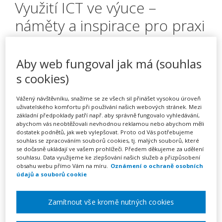
Využití ICT ve výuce –
náměty a inspirace pro praxi
– kurz na klíč
Aby web fungoval jak má (souhlas
s cookies)
Pořádá
INFRA, s.r.o.
Vážený návštěvníku, snažíme se ze všech sil přinášet vysokou úroveň
uživatelského komfortu při používání našich webových stránek. Mezi
TERMÍN
základní předpoklady patří např. aby správně fungovalo vyhledávání,
na klíč
abychom vás neobtěžovali nevhodnou reklamou nebo abychom měli
dostatek podnětů, jak web vylepšovat. Proto od Vás potřebujeme
souhlas se zpracováním souborů cookies, tj. malých souborů, které
MÍSTO
se dočasně ukládají ve vašem prohlížeči. Předem děkujeme za udělení
souhlasu. Data využijeme ke zlepšování našich služeb a přizpůsobení
Celá ČR
obsahu webu přímo Vám na míru.
Oznámení o ochraně osobních
údajů a souborů cookie
CENA
16900 Kč
Zamítnout vše kromě nutných cookies