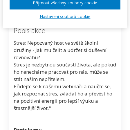
Přijmout všechny soubory cookie
Zobrazit akci na webu pořadatele
Nastavení souborů cookie
Popis akce
Stres: Nepozvaný host ve světě školní
družiny - Jak mu čelit a udržet si duševní
rovnováhu?
Stres je nezbytnou součástí života, ale pokud
ho nenecháme pracovat pro nás, může se
stát naším nepřítelem.
Přidejte se k našemu webináři a naučte se,
jak rozpoznat stres, zvládat ho a převést ho
na pozitivní energii pro lepší výuku a
šťastnější život."