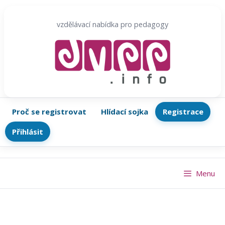
Přeskočit
na
vzdělávací nabídka pro pedagogy
obsah
Proč se registrovat
Hlídací sojka
Registrace
Přihlásit
Menu