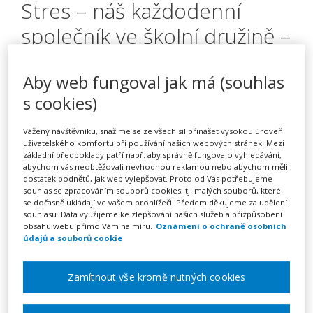
Stres – náš každodenní
společník ve školní družině –
kurz na klíč
Aby web fungoval jak má (souhlas
s cookies)
Pořádá
INFRA, s.r.o.
Vážený návštěvníku, snažíme se ze všech sil přinášet vysokou úroveň
uživatelského komfortu při používání našich webových stránek. Mezi
TERMÍN
základní předpoklady patří např. aby správně fungovalo vyhledávání,
abychom vás neobtěžovali nevhodnou reklamou nebo abychom měli
na klíč
dostatek podnětů, jak web vylepšovat. Proto od Vás potřebujeme
souhlas se zpracováním souborů cookies, tj. malých souborů, které
se dočasně ukládají ve vašem prohlížeči. Předem děkujeme za udělení
MÍSTO
souhlasu. Data využijeme ke zlepšování našich služeb a přizpůsobení
Celá ČR
obsahu webu přímo Vám na míru.
Oznámení o ochraně osobních
údajů a souborů cookie
CENA
Zamítnout vše kromě nutných cookies
6400 Kč