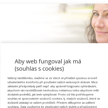
Aby web fungoval jak má
Proč se registrovat
(souhlas s cookies)
Vážený návštěvníku, snažíme se ze všech sil přinášet vysokou úroveň
uživatelského komfortu při používání našich webových stránek. Mezi
základní předpoklady patří např. aby správně fungovalo vyhledávání,
abychom vás neobtěžovali nevhodnou reklamou nebo abychom měli
dostatek podnětů, jak web vylepšovat. Proto od Vás potřebujeme
souhlas se zpracováním souborů cookies, tj. malých souborů, které se
dočasně ukládají ve vašem prohlížeči. Předem děkujeme za udělení
Požadovaná akce nebyla nalezena.
souhlasu. Data využijeme ke zlepšování našich služeb a přizpůsobení