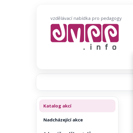
Přeskočit
na
vzdělávací nabídka pro pedagogy
obsah
Katalog akcí
Nadcházející akce