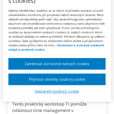
s cookies)
Vážený návštěvníku, snažíme se ze všech sil přinášet vysokou úroveň
Zobrazit akci na webu pořadatele
uživatelského komfortu při používání našich webových stránek. Mezi
základní předpoklady patří např. aby správně fungovalo vyhledávání,
abychom vás neobtěžovali nevhodnou reklamou nebo abychom měli
dostatek podnětů, jak web vylepšovat. Proto od Vás potřebujeme
souhlas se zpracováním souborů cookies, tj. malých souborů, které
Popis akce
se dočasně ukládají ve vašem prohlížeči. Předem děkujeme za udělení
souhlasu. Data využijeme ke zlepšování našich služeb a přizpůsobení
obsahu webu přímo Vám na míru.
Oznámení o ochraně osobních
Praktické, individuální a pro učitele
údajů a souborů cookie
přizpůsobené uchopení time
managementových pouček a jejich aplikace
Zamítnout vše kromě nutných cookies
do učitelského života (nepřímé práce)
přispěje k větší pohodě a příjemnějšímu
klimatu.
Přijmout všechny soubory cookie
Efektivní řízení času je klíčem k lepší
Nastavení souborů cookie
organizaci práce, prevenci stresu i vyhoření.
Tento praktický workshop Ti pomůže
zvládnout time management v