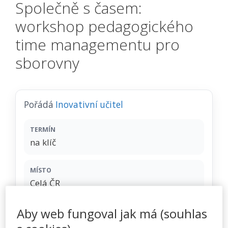
Společně s časem:
workshop pedagogického
time managementu pro
sborovny
Pořádá
Inovativní učitel
TERMÍN
na klíč
MÍSTO
Celá ČR
Aby web fungoval jak má (souhlas
CENA
11500 Kč