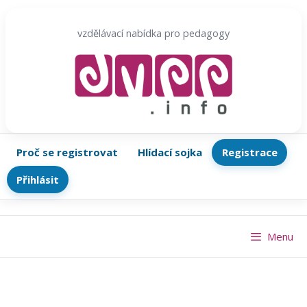
Přeskočit
na
vzdělávací nabídka pro pedagogy
obsah
Proč se registrovat
Hlídací sojka
Registrace
Přihlásit
Menu