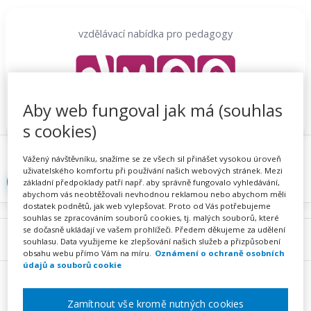
Přeskočit
na
vzdělávací nabídka pro pedagogy
obsah
Aby web fungoval jak má (souhlas
s cookies)
Proč se registrovat
Hlídací sojka
Registrace
Vážený návštěvníku, snažíme se ze všech sil přinášet vysokou úroveň
uživatelského komfortu při používání našich webových stránek. Mezi
Přihlásit
základní předpoklady patří např. aby správně fungovalo vyhledávání,
abychom vás neobtěžovali nevhodnou reklamou nebo abychom měli
dostatek podnětů, jak web vylepšovat. Proto od Vás potřebujeme
souhlas se zpracováním souborů cookies, tj. malých souborů, které
se dočasně ukládají ve vašem prohlížeči. Předem děkujeme za udělení
Menu
souhlasu. Data využijeme ke zlepšování našich služeb a přizpůsobení
obsahu webu přímo Vám na míru.
Oznámení o ochraně osobních
údajů a souborů cookie
Zamítnout vše kromě nutných cookies