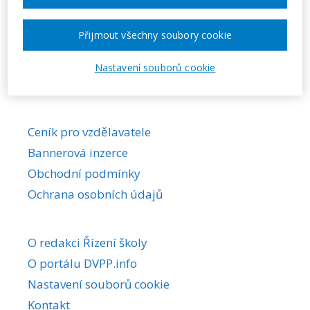
Požadovaná akce nebyla nalezena.
Přijmout všechny soubory cookie
Nastavení souborů cookie
Ceník pro vzdělavatele
Bannerová inzerce
Obchodní podmínky
Ochrana osobních údajů
O redakci Řízení školy
O portálu DVPP.info
Nastavení souborů cookie
Kontakt