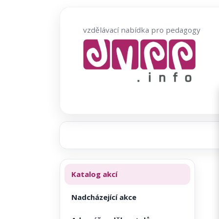
Přeskočit
na
vzdělávací nabídka pro pedagogy
obsah
Katalog akcí
Nadcházející akce