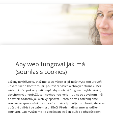
Aby web fungoval jak má
Proč se registrovat
(souhlas s cookies)
Vážený návštěvníku, snažíme se ze všech sil přinášet vysokou úroveň
uživatelského komfortu při používání našich webových stránek. Mezi
základní předpoklady patří např. aby správně fungovalo vyhledávání,
abychom vás neobtěžovali nevhodnou reklamou nebo abychom měli
dostatek podnětů, jak web vylepšovat. Proto od Vás potřebujeme
souhlas se zpracováním souborů cookies, tj. malých souborů, které se
dočasně ukládají ve vašem prohlížeči. Předem děkujeme za udělení
Požadovaná akce nebyla nalezena.
souhlasu. Data využijeme ke zlepšování našich služeb a přizpůsobení