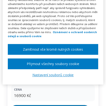
Třídní klima, jak ho utvářet,
uživatelského komfortu při používání našich webových stránek. Mezi
základní předpoklady patří např. aby správně fungovalo vyhledávání,
jak s ním pracovat a jak ho
abychom vás neobtěžovali nevhodnou reklamou nebo abychom měli
dostatek podnětů, jak web vylepšovat. Proto od Vás potřebujeme
zjišťovat – kurz na klíč
souhlas se zpracováním souborů cookies, tj. malých souborů, které
se dočasně ukládají ve vašem prohlížeči. Předem děkujeme za udělení
souhlasu. Data využijeme ke zlepšování našich služeb a přizpůsobení
obsahu webu přímo Vám na míru.
Oznámení o ochraně osobních
údajů a souborů cookie
Pořádá
INFRA, s.r.o.
Zamítnout vše kromě nutných cookies
TERMÍN
na klíč
Přijmout všechny soubory cookie
MÍSTO
Nastavení souborů cookie
Celá ČR
CENA
16900 Kč