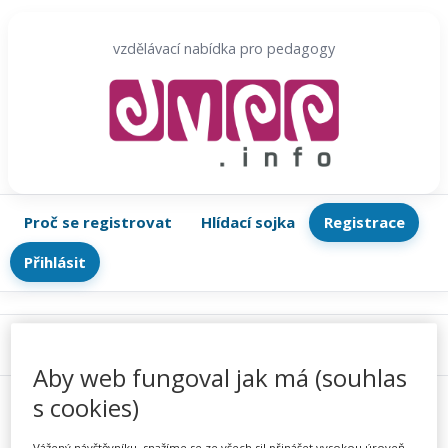
Přeskočit
na
vzdělávací nabídka pro pedagogy
obsah
Proč se registrovat
Hlídací sojka
Registrace
Přihlásit
Menu
Aby web fungoval jak má (souhlas
s cookies)
Vážený návštěvníku, snažíme se ze všech sil přinášet vysokou úroveň