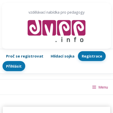
Přeskočit
na
vzdělávací nabídka pro pedagogy
obsah
Proč se registrovat
Hlídací sojka
Registrace
Přihlásit
Menu