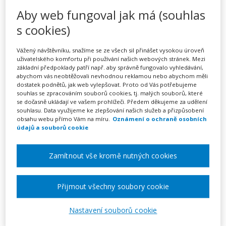
Školní zralost – Kritéria
Aby web fungoval jak má (souhlas
školní zralosti – kurz na klíč
s cookies)
Vážený návštěvníku, snažíme se ze všech sil přinášet vysokou úroveň
uživatelského komfortu při používání našich webových stránek. Mezi
Pořádá
INFRA, s.r.o.
základní předpoklady patří např. aby správně fungovalo vyhledávání,
abychom vás neobtěžovali nevhodnou reklamou nebo abychom měli
dostatek podnětů, jak web vylepšovat. Proto od Vás potřebujeme
TERMÍN
souhlas se zpracováním souborů cookies, tj. malých souborů, které
se dočasně ukládají ve vašem prohlížeči. Předem děkujeme za udělení
na klíč
souhlasu. Data využijeme ke zlepšování našich služeb a přizpůsobení
obsahu webu přímo Vám na míru.
Oznámení o ochraně osobních
údajů a souborů cookie
MÍSTO
Celá ČR
Zamítnout vše kromě nutných cookies
CENA
16900 Kč
Přijmout všechny soubory cookie
Nastavení souborů cookie
Zobrazit akci na webu pořadatele