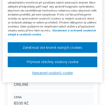
Podpora přirozeného
uživatelského komfortu při používání našich webových stránek. Mezi
základní předpoklady patří např. aby správně fungovalo vyhledávání,
rozvoje řeči u dětí – primární
abychom vás neobtěžovali nevhodnou reklamou nebo abychom měli
dostatek podnětů, jak web vylepšovat. Proto od Vás potřebujeme
logopedická prevence
souhlas se zpracováním souborů cookies, tj. malých souborů, které
se dočasně ukládají ve vašem prohlížeči. Předem děkujeme za udělení
(kombinované)
souhlasu. Data využijeme ke zlepšování našich služeb a přizpůsobení
obsahu webu přímo Vám na míru.
Oznámení o ochraně osobních
údajů a souborů cookie
Zamítnout vše kromě nutných cookies
Pořádá
Zřetel, s.r.o.
TERMÍN
Přijmout všechny soubory cookie
30. 11. 2026 - 19. 02. 2027
Nastavení souborů cookie
MÍSTO
ONLINE
CENA
8500 Kč