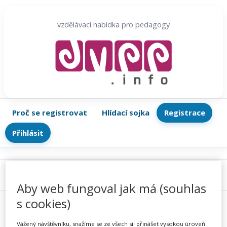
Přeskočit
na
vzdělávací nabídka pro pedagogy
obsah
Proč se registrovat
Hlídací sojka
Registrace
Přihlásit
Menu
Aby web fungoval jak má (souhlas
s cookies)
Vážený návštěvníku, snažíme se ze všech sil přinášet vysokou úroveň