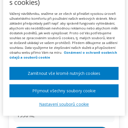
s cookies)
Trénink komunikačních
dovedností a asertivity
Vážený návštěvníku, snažíme se ze všech sil přinášet vysokou úroveň
uživatelského komfortu při používání našich webových stránek. Mezi
(webinář)
základní předpoklady patří např. aby správně fungovalo vyhledávání,
abychom vás neobtěžovali nevhodnou reklamou nebo abychom měli
dostatek podnětů, jak web vylepšovat. Proto od Vás potřebujeme
souhlas se zpracováním souborů cookies, tj. malých souborů, které
se dočasně ukládají ve vašem prohlížeči. Předem děkujeme za udělení
Pořádá
Zřetel, s.r.o.
souhlasu. Data využijeme ke zlepšování našich služeb a přizpůsobení
obsahu webu přímo Vám na míru.
Oznámení o ochraně osobních
údajů a souborů cookie
TERMÍN
30. 09. 2026
Zamítnout vše kromě nutných cookies
MÍSTO
Přijmout všechny soubory cookie
ONLINE
Nastavení souborů cookie
CENA
1950 Kč