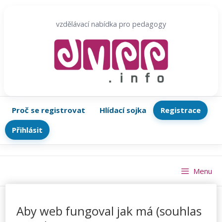
Přeskočit
na
vzdělávací nabídka pro pedagogy
obsah
Proč se registrovat
Hlídací sojka
Registrace
Přihlásit
Menu
Aby web fungoval jak má (souhlas