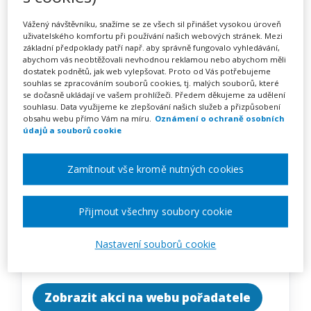
Aktivity pro trénink paměti a
Vážený návštěvníku, snažíme se ze všech sil přinášet vysokou úroveň
pozornosti (webinář)
uživatelského komfortu při používání našich webových stránek. Mezi
základní předpoklady patří např. aby správně fungovalo vyhledávání,
abychom vás neobtěžovali nevhodnou reklamou nebo abychom měli
dostatek podnětů, jak web vylepšovat. Proto od Vás potřebujeme
souhlas se zpracováním souborů cookies, tj. malých souborů, které
Pořádá
Zřetel, s.r.o.
se dočasně ukládají ve vašem prohlížeči. Předem děkujeme za udělení
souhlasu. Data využijeme ke zlepšování našich služeb a přizpůsobení
obsahu webu přímo Vám na míru.
Oznámení o ochraně osobních
TERMÍN
údajů a souborů cookie
20. 10. 2026
Zamítnout vše kromě nutných cookies
MÍSTO
ONLINE
Přijmout všechny soubory cookie
CENA
Nastavení souborů cookie
1950 Kč
Zobrazit akci na webu pořadatele