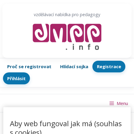
Přeskočit
na
vzdělávací nabídka pro pedagogy
obsah
Proč se registrovat
Hlídací sojka
Registrace
Přihlásit
Menu
Aby web fungoval jak má (souhlas
s cookies)