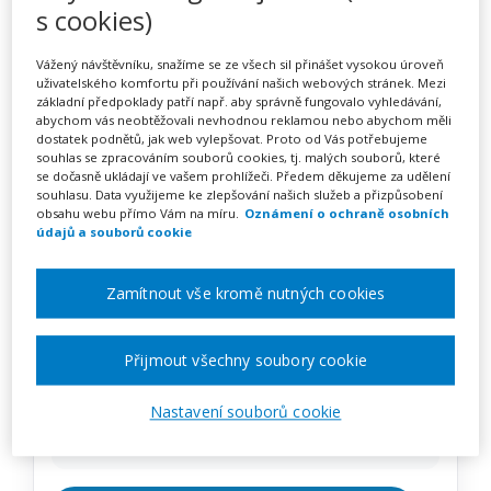
Relaxační a dechové
s cookies)
techniky proti stresu
Vážený návštěvníku, snažíme se ze všech sil přinášet vysokou úroveň
(webinář)
uživatelského komfortu při používání našich webových stránek. Mezi
základní předpoklady patří např. aby správně fungovalo vyhledávání,
abychom vás neobtěžovali nevhodnou reklamou nebo abychom měli
dostatek podnětů, jak web vylepšovat. Proto od Vás potřebujeme
souhlas se zpracováním souborů cookies, tj. malých souborů, které
se dočasně ukládají ve vašem prohlížeči. Předem děkujeme za udělení
Pořádá
Zřetel, s.r.o.
souhlasu. Data využijeme ke zlepšování našich služeb a přizpůsobení
obsahu webu přímo Vám na míru.
Oznámení o ochraně osobních
údajů a souborů cookie
TERMÍN
12. 11. 2026
Zamítnout vše kromě nutných cookies
MÍSTO
ONLINE
Přijmout všechny soubory cookie
Nastavení souborů cookie
CENA
1950 Kč