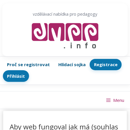
Přeskočit
na
vzdělávací nabídka pro pedagogy
obsah
Proč se registrovat
Hlídací sojka
Registrace
Přihlásit
Menu
Aby web fungoval jak má (souhlas