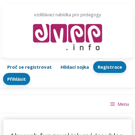
Přeskočit
na
vzdělávací nabídka pro pedagogy
obsah
Proč se registrovat
Hlídací sojka
Registrace
Přihlásit
Menu