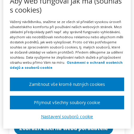
Aby web fungoval jak má (souhlas
Komunikace, která funguje
s cookies)
(webinář)
Vážený návštěvníku, snažíme se ze všech sil přinášet vysokou úroveň
uživatelského komfortu při používání našich webových stránek. Mezi
základní předpoklady patří např. aby správně fungovalo vyhledávání,
abychom vás neobtěžovali nevhodnou reklamou nebo abychom měli
Pořádá
Zřetel, s.r.o.
dostatek podnětů, jak web vylepšovat. Proto od Vás potřebujeme
souhlas se zpracováním souborů cookies, tj. malých souborů, které
se dočasně ukládají ve vašem prohlížeči. Předem děkujeme za udělení
TERMÍN
souhlasu. Data využijeme ke zlepšování našich služeb a přizpůsobení
26. 11. 2026
obsahu webu přímo Vám na míru.
Oznámení o ochraně osobních
údajů a souborů cookie
MÍSTO
Zamítnout vše kromě nutných cookies
ONLINE
Přijmout všechny soubory cookie
CENA
1950 Kč
Nastavení souborů cookie
Zobrazit akci na webu pořadatele