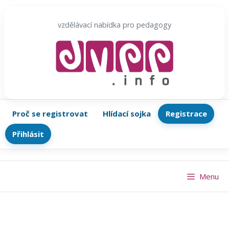
Přeskočit
na
vzdělávací nabídka pro pedagogy
obsah
Proč se registrovat
Hlídací sojka
Registrace
Přihlásit
Menu