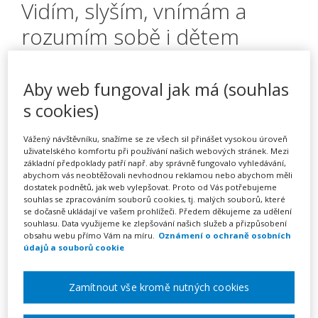
Vidím, slyším, vnímám a
rozumím sobě i dětem
Aby web fungoval jak má (souhlas
Pořádá
Zřetel, s.r.o.
s cookies)
TERMÍN
Vážený návštěvníku, snažíme se ze všech sil přinášet vysokou úroveň
21. 10. 2026
uživatelského komfortu při používání našich webových stránek. Mezi
základní předpoklady patří např. aby správně fungovalo vyhledávání,
abychom vás neobtěžovali nevhodnou reklamou nebo abychom měli
MÍSTO
dostatek podnětů, jak web vylepšovat. Proto od Vás potřebujeme
souhlas se zpracováním souborů cookies, tj. malých souborů, které
Olomoucký
se dočasně ukládají ve vašem prohlížeči. Předem děkujeme za udělení
souhlasu. Data využijeme ke zlepšování našich služeb a přizpůsobení
obsahu webu přímo Vám na míru.
Oznámení o ochraně osobních
CENA
údajů a souborů cookie
2150 Kč
Zamítnout vše kromě nutných cookies
Zobrazit akci na webu pořadatele