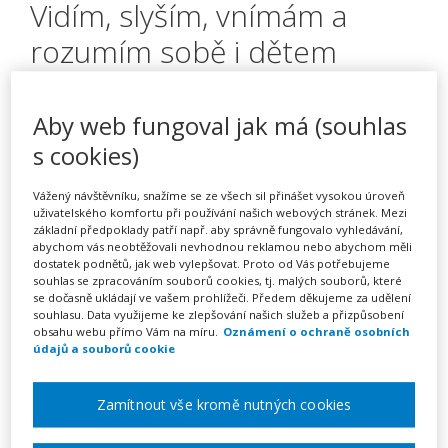
Vidím, slyším, vnímám a
rozumím sobě i dětem
Aby web fungoval jak má (souhlas
Pořádá
Zřetel, s.r.o.
s cookies)
TERMÍN
Vážený návštěvníku, snažíme se ze všech sil přinášet vysokou úroveň
03. 12. 2026
uživatelského komfortu při používání našich webových stránek. Mezi
základní předpoklady patří např. aby správně fungovalo vyhledávání,
abychom vás neobtěžovali nevhodnou reklamou nebo abychom měli
MÍSTO
dostatek podnětů, jak web vylepšovat. Proto od Vás potřebujeme
souhlas se zpracováním souborů cookies, tj. malých souborů, které
Pardubický
se dočasně ukládají ve vašem prohlížeči. Předem děkujeme za udělení
souhlasu. Data využijeme ke zlepšování našich služeb a přizpůsobení
obsahu webu přímo Vám na míru.
Oznámení o ochraně osobních
CENA
údajů a souborů cookie
2150 Kč
Zamítnout vše kromě nutných cookies
Zobrazit akci na webu pořadatele