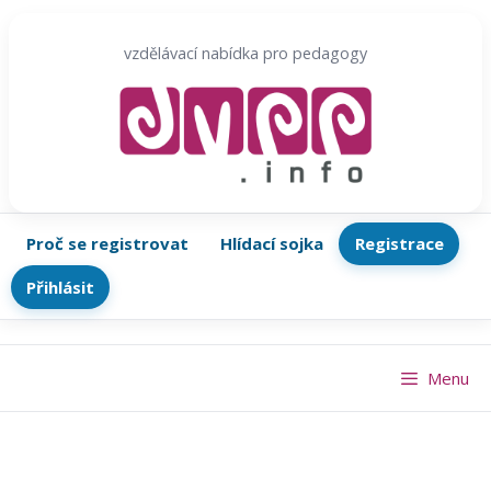
Přeskočit
na
vzdělávací nabídka pro pedagogy
obsah
Proč se registrovat
Hlídací sojka
Registrace
Přihlásit
Menu