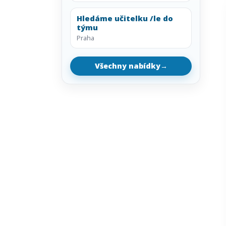
Hledáme učitelku /le do
týmu
Praha
Všechny nabídky
→