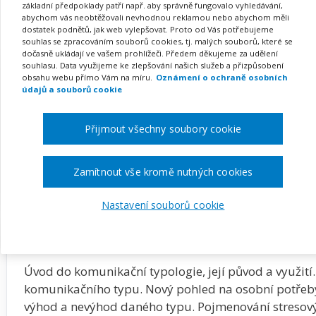
dětem
základní předpoklady patří např. aby správně fungovalo vyhledávání,
abychom vás neobtěžovali nevhodnou reklamou nebo abychom měli
dostatek podnětů, jak web vylepšovat. Proto od Vás potřebujeme
souhlas se zpracováním souborů cookies, tj. malých souborů, které se
dočasně ukládají ve vašem prohlížeči. Předem děkujeme za udělení
souhlasu. Data využijeme ke zlepšování našich služeb a přizpůsobení
Pořádá
Zřetel, s.r.o.
obsahu webu přímo Vám na míru.
Oznámení o ochraně osobních
údajů a souborů cookie
TERMÍN
MÍSTO
12. 01. 2027
Praha
Přijmout všechny soubory cookie
Zobrazit akci na webu pořadatele
Zamítnout vše kromě nutných cookies
Nastavení souborů cookie
Popis akce
Úvod do komunikační typologie, její původ a využit
komunikačního typu. Nový pohled na osobní potřeb
výhod a nevýhod daného typu. Pojmenování stresový