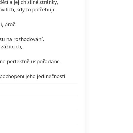
tí a jejich silné stránky,
ílích, kdy to potřebují.
i, proč:
asu na rozhodování,
zážitcích,
hno perfektně uspořádané.
 pochopení jeho jedinečnosti.