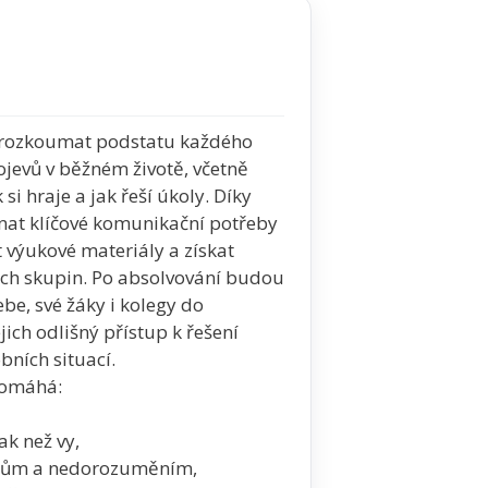
rozkoumat podstatu každého
jevů v běžném životě, včetně
 si hraje a jak řeší úkoly. Díky
nat klíčové komunikační potřeby
 výukové materiály a získat
ích skupin. Po absolvování budou
be, své žáky i kolegy do
jich odlišný přístup k řešení
obních situací.
pomáhá:
ak než vy,
ktům a nedorozuměním,