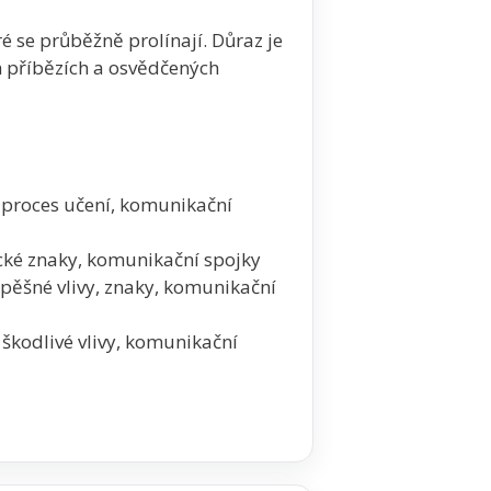
ré se průběžně prolínají. Důraz je
ch příbězích a osvědčených
y, proces učení, komunikační
ické znaky, komunikační spojky
spěšné vlivy, znaky, komunikační
 škodlivé vlivy, komunikační