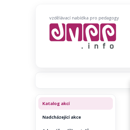
Přeskočit
na
vzdělávací nabídka pro pedagogy
obsah
Katalog akcí
Nadcházející akce