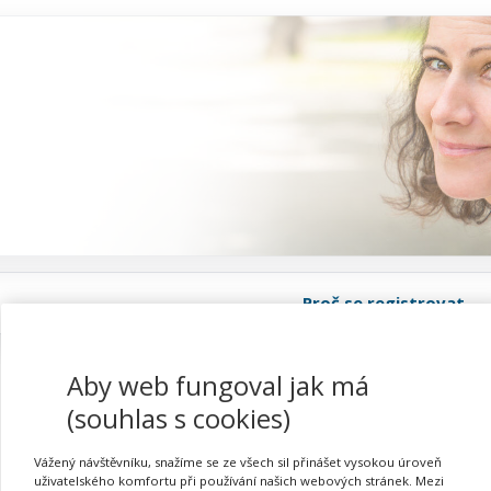
Proč se registrovat
Aby web fungoval jak má
(souhlas s cookies)
Vidím, slyším, vnímám a
Vážený návštěvníku, snažíme se ze všech sil přinášet vysokou úroveň
uživatelského komfortu při používání našich webových stránek. Mezi