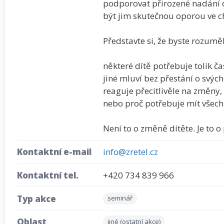
podporovat přirozené nadání dě
být jim skutečnou oporou ve chv
Představte si, že byste rozuměl
některé dítě potřebuje tolik č
jiné mluví bez přestání o svých 
reaguje přecitlivěle na změny,
nebo proč potřebuje mít všec
Není to o změně dítěte. Je to o
Kontaktní e-mail
info@zretel.cz
Kontaktní tel.
+420 734 839 966
Typ akce
seminář
Oblast
jiné (ostatní akce)