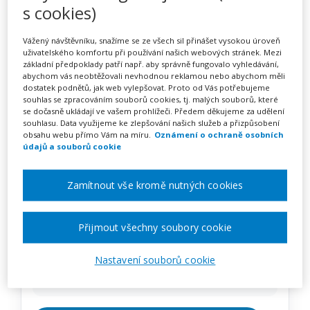
SPU – podpora a rozvoj
s cookies)
čtení, postupy systematické
Vážený návštěvníku, snažíme se ze všech sil přinášet vysokou úroveň
intervence
uživatelského komfortu při používání našich webových stránek. Mezi
základní předpoklady patří např. aby správně fungovalo vyhledávání,
abychom vás neobtěžovali nevhodnou reklamou nebo abychom měli
dostatek podnětů, jak web vylepšovat. Proto od Vás potřebujeme
souhlas se zpracováním souborů cookies, tj. malých souborů, které
se dočasně ukládají ve vašem prohlížeči. Předem děkujeme za udělení
Pořádá
DYS-centrum Praha z. ú.
souhlasu. Data využijeme ke zlepšování našich služeb a přizpůsobení
obsahu webu přímo Vám na míru.
Oznámení o ochraně osobních
údajů a souborů cookie
TERMÍN
12. 05. 2027
Zamítnout vše kromě nutných cookies
MÍSTO
Celá ČR
Přijmout všechny soubory cookie
Nastavení souborů cookie
CENA
2800 Kč