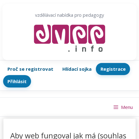
Přeskočit
na
vzdělávací nabídka pro pedagogy
obsah
Proč se registrovat
Hlídací sojka
Registrace
Přihlásit
Menu
Aby web fungoval jak má (souhlas