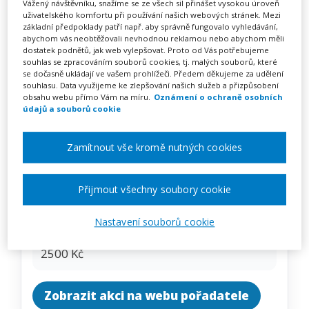
Lezení – základ
Vážený návštěvníku, snažíme se ze všech sil přinášet vysokou úroveň
uživatelského komfortu při používání našich webových stránek. Mezi
grafomotoriky
základní předpoklady patří např. aby správně fungovalo vyhledávání,
abychom vás neobtěžovali nevhodnou reklamou nebo abychom měli
dostatek podnětů, jak web vylepšovat. Proto od Vás potřebujeme
souhlas se zpracováním souborů cookies, tj. malých souborů, které
se dočasně ukládají ve vašem prohlížeči. Předem děkujeme za udělení
souhlasu. Data využijeme ke zlepšování našich služeb a přizpůsobení
Pořádá
DYS-centrum Praha z. ú.
obsahu webu přímo Vám na míru.
Oznámení o ochraně osobních
údajů a souborů cookie
TERMÍN
06. 11. 2026
Zamítnout vše kromě nutných cookies
MÍSTO
Přijmout všechny soubory cookie
Celá ČR
Nastavení souborů cookie
CENA
2500 Kč
Zobrazit akci na webu pořadatele