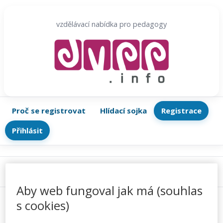
Přeskočit
na
vzdělávací nabídka pro pedagogy
obsah
Proč se registrovat
Hlídací sojka
Registrace
Přihlásit
Menu
Aby web fungoval jak má (souhlas
s cookies)