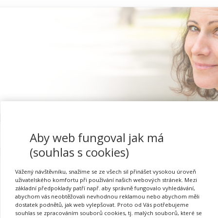
Aby web fungoval jak má
Proč se registrovat
(souhlas s cookies)
Vážený návštěvníku, snažíme se ze všech sil přinášet vysokou úroveň
uživatelského komfortu při používání našich webových stránek. Mezi
základní předpoklady patří např. aby správně fungovalo vyhledávání,
Matematika názorně neje
abychom vás neobtěžovali nevhodnou reklamou nebo abychom měli
dostatek podnětů, jak web vylepšovat. Proto od Vás potřebujeme
souhlas se zpracováním souborů cookies, tj. malých souborů, které se