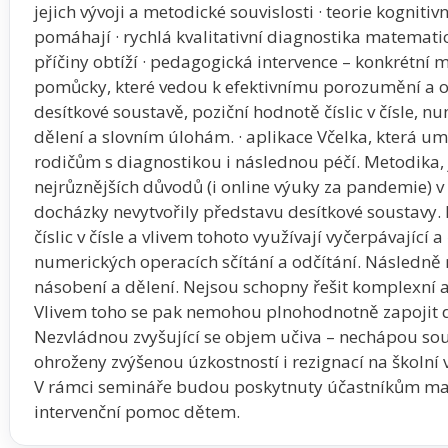
jejich vývoji a metodické souvislosti · teorie kognitiv
pomáhají · rychlá kvalitativní diagnostika matematic
příčiny obtíží · pedagogická intervence – konkrétní 
pomůcky, které vedou k efektivnímu porozumění a os
desítkové soustavě, poziční hodnotě číslic v čísle,
dělení a slovním úlohám. · aplikace Včelka, která
rodičům s diagnostikou i následnou péčí. Metodika, j
nejrůznějších důvodů (i online výuky za pandemie) v 
docházky nevytvořily představu desítkové soustavy
číslic v čísle a vlivem tohoto využívají vyčerpávající 
numerických operacích sčítání a odčítání. Následn
násobení a dělení. Nejsou schopny řešit komplexní ar
Vlivem toho se pak nemohou plnohodnotně zapojit d
Nezvládnou zvyšující se objem učiva – nechápou sou
ohroženy zvýšenou úzkostností i rezignací na školní 
V rámci semináře budou poskytnuty účastníkům mat
intervenční pomoc dětem.