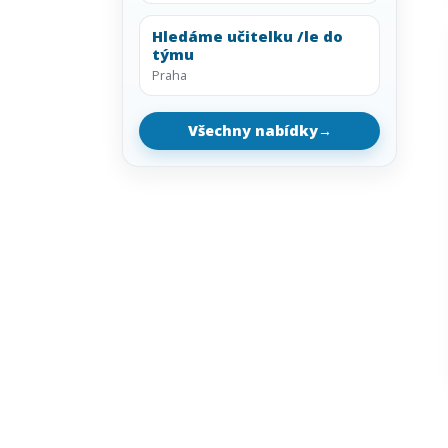
Hledáme učitelku /le do
týmu
Praha
Všechny nabídky
→