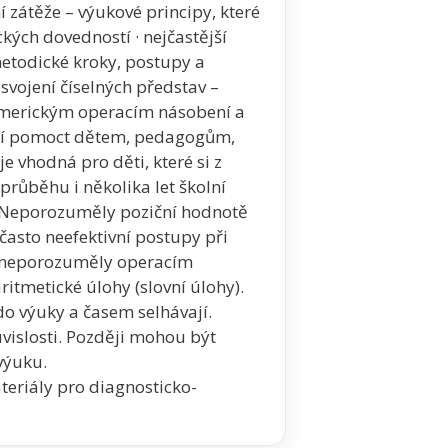
ní zátěže – výukové principy, které
kých dovedností · nejčastější
metodické kroky, postupy a
vojení číselných představ –
 numerickým operacím násobení a
 umí pomoct dětem, pedagogům,
e vhodná pro děti, které si z
průběhu i několika let školní
. Neporozuměly poziční hodnotě
a často neefektivní postupy při
ě neporozuměly operacím
itmetické úlohy (slovní úlohy).
o výuky a časem selhávají.
vislosti. Později mohou být
výuku.
eriály pro diagnosticko-