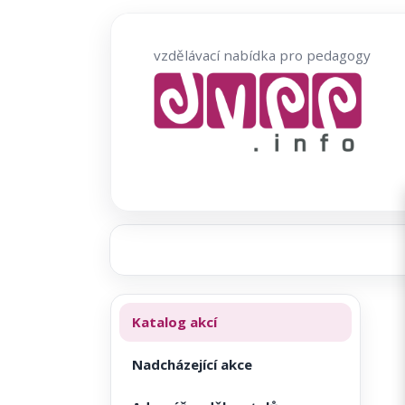
Přeskočit
na
vzdělávací nabídka pro pedagogy
obsah
Katalog akcí
Nadcházející akce