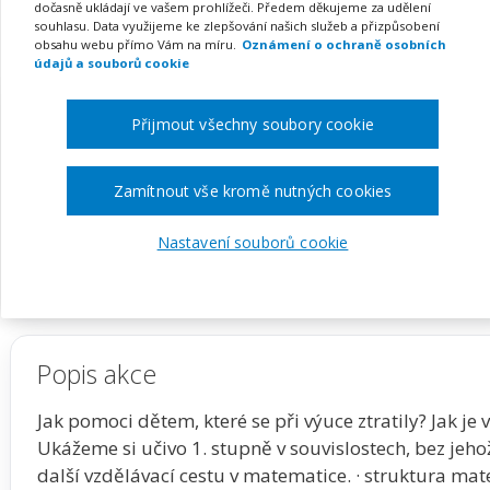
dyskalkulií
dočasně ukládají ve vašem prohlížeči. Předem děkujeme za udělení
souhlasu. Data využijeme ke zlepšování našich služeb a přizpůsobení
obsahu webu přímo Vám na míru.
Oznámení o ochraně osobních
údajů a souborů cookie
Pořádá
DYS-centrum Praha z. ú.
Přijmout všechny soubory cookie
TERMÍN
MÍSTO
Zamítnout vše kromě nutných cookies
09. 11. 2026
Celá ČR
Nastavení souborů cookie
Zobrazit akci na webu pořadatele
Popis akce
Jak pomoci dětem, které se při výuce ztratily? Jak je
Ukážeme si učivo 1. stupně v souvislostech, bez jeho
další vzdělávací cestu v matematice. · struktura mat