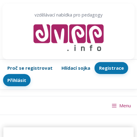
Přeskočit
na
vzdělávací nabídka pro pedagogy
obsah
Proč se registrovat
Hlídací sojka
Registrace
Přihlásit
Menu