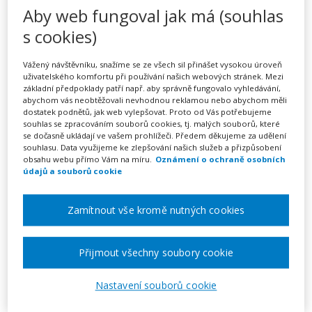
Vyučovací hodiny s využitím
Aby web fungoval jak má (souhlas
techniky – jednoduše a
s cookies)
zábavně (webinář)
Vážený návštěvníku, snažíme se ze všech sil přinášet vysokou úroveň
uživatelského komfortu při používání našich webových stránek. Mezi
základní předpoklady patří např. aby správně fungovalo vyhledávání,
abychom vás neobtěžovali nevhodnou reklamou nebo abychom měli
dostatek podnětů, jak web vylepšovat. Proto od Vás potřebujeme
Pořádá
Zřetel, s.r.o.
souhlas se zpracováním souborů cookies, tj. malých souborů, které
se dočasně ukládají ve vašem prohlížeči. Předem děkujeme za udělení
souhlasu. Data využijeme ke zlepšování našich služeb a přizpůsobení
TERMÍN
obsahu webu přímo Vám na míru.
Oznámení o ochraně osobních
14. 09. 2026 - 21. 09. 2026
údajů a souborů cookie
MÍSTO
Zamítnout vše kromě nutných cookies
ONLINE
Přijmout všechny soubory cookie
CENA
1950 Kč
Nastavení souborů cookie