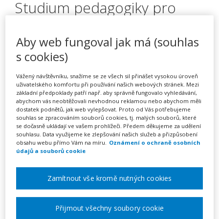
Studium pedagogiky pro
asistenty pedagoga –
kombinované
Aby web fungoval jak má (souhlas
s cookies)
Vážený návštěvníku, snažíme se ze všech sil přinášet vysokou úroveň
Pořádá
Zřetel, s.r.o.
uživatelského komfortu při používání našich webových stránek. Mezi
základní předpoklady patří např. aby správně fungovalo vyhledávání,
abychom vás neobtěžovali nevhodnou reklamou nebo abychom měli
TERMÍN
dostatek podnětů, jak web vylepšovat. Proto od Vás potřebujeme
05. 10. 2026 - 25. 01. 2027
souhlas se zpracováním souborů cookies, tj. malých souborů, které
se dočasně ukládají ve vašem prohlížeči. Předem děkujeme za udělení
souhlasu. Data využijeme ke zlepšování našich služeb a přizpůsobení
obsahu webu přímo Vám na míru.
Oznámení o ochraně osobních
MÍSTO
údajů a souborů cookie
ONLINE
Zamítnout vše kromě nutných cookies
CENA
11500 Kč
Přijmout všechny soubory cookie