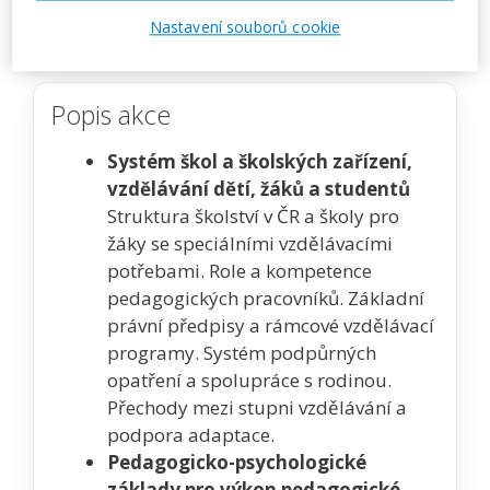
Zobrazit akci na webu pořadatele
Nastavení souborů cookie
Popis akce
Systém škol a školských zařízení,
vzdělávání dětí, žáků a studentů
Struktura školství v ČR a školy pro
žáky se speciálními vzdělávacími
potřebami. Role a kompetence
pedagogických pracovníků. Základní
právní předpisy a rámcové vzdělávací
programy. Systém podpůrných
opatření a spolupráce s rodinou.
Přechody mezi stupni vzdělávání a
podpora adaptace.
Pedagogicko-psychologické
základy pro výkon pedagogické