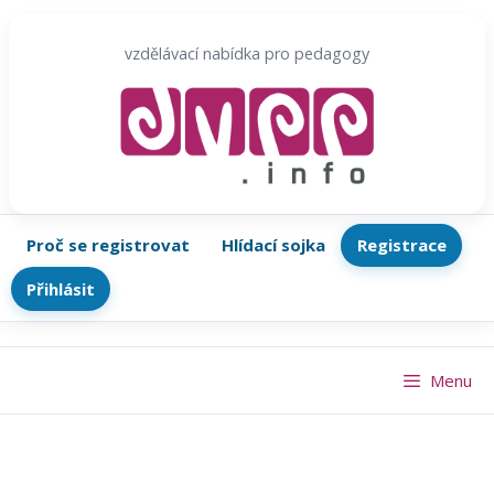
Přeskočit
na
vzdělávací nabídka pro pedagogy
obsah
Proč se registrovat
Hlídací sojka
Registrace
Přihlásit
Menu