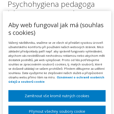
Psychohygiena pedagoga
jako prevence syndromu
vyhoření
Aby web fungoval jak má (souhlas
s cookies)
Pořádá
Zřetel, s.r.o.
Vážený návštěvníku, snažíme se ze všech sil přinášet vysokou úroveň
uživatelského komfortu při používání našich webových stránek. Mezi
základní předpoklady patří např. aby správně fungovalo vyhledávání,
TERMÍN
abychom vás neobtěžovali nevhodnou reklamou nebo abychom měli
dostatek podnětů, jak web vylepšovat. Proto od Vás potřebujeme
21. 10. 2026
souhlas se zpracováním souborů cookies, tj. malých souborů, které
se dočasně ukládají ve vašem prohlížeči. Předem děkujeme za udělení
souhlasu. Data využijeme ke zlepšování našich služeb a přizpůsobení
MÍSTO
obsahu webu přímo Vám na míru.
Oznámení o ochraně osobních
Jihomoravský
údajů a souborů cookie
Zamítnout vše kromě nutných cookies
CENA
2150 Kč
Přijmout všechny soubory cookie