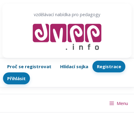
Přeskočit
na
vzdělávací nabídka pro pedagogy
obsah
Proč se registrovat
Hlídací sojka
Registrace
Přihlásit
Menu