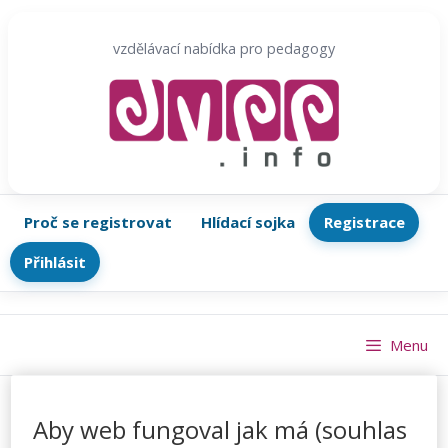
Přeskočit
na
vzdělávací nabídka pro pedagogy
obsah
Proč se registrovat
Hlídací sojka
Registrace
Přihlásit
Menu
Aby web fungoval jak má (souhlas