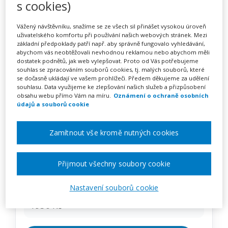
s cookies)
Obtížné situace a konflikty
na školách a jejich zvládání
Vážený návštěvníku, snažíme se ze všech sil přinášet vysokou úroveň
uživatelského komfortu při používání našich webových stránek. Mezi
(webinář)
základní předpoklady patří např. aby správně fungovalo vyhledávání,
abychom vás neobtěžovali nevhodnou reklamou nebo abychom měli
dostatek podnětů, jak web vylepšovat. Proto od Vás potřebujeme
souhlas se zpracováním souborů cookies, tj. malých souborů, které
se dočasně ukládají ve vašem prohlížeči. Předem děkujeme za udělení
Pořádá
Zřetel, s.r.o.
souhlasu. Data využijeme ke zlepšování našich služeb a přizpůsobení
obsahu webu přímo Vám na míru.
Oznámení o ochraně osobních
údajů a souborů cookie
TERMÍN
23. 11. 2026
Zamítnout vše kromě nutných cookies
MÍSTO
Přijmout všechny soubory cookie
ONLINE
Nastavení souborů cookie
CENA
1950 Kč