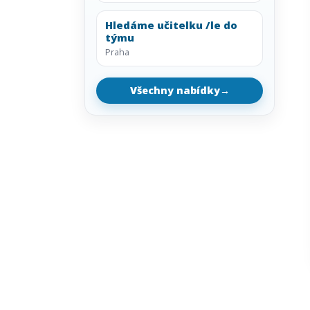
Hledáme učitelku /le do
týmu
Praha
Všechny nabídky
→