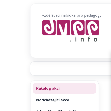
Přeskočit
na
vzdělávací nabídka pro pedagogy
obsah
Katalog akcí
Nadcházející akce