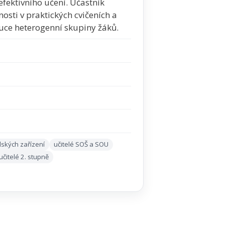
fektivního učení. Účastník
nosti v praktických cvičeních a
ýuce heterogenní skupiny žáků.
lských zařízení
učitelé SOŠ a SOU
učitelé 2. stupně