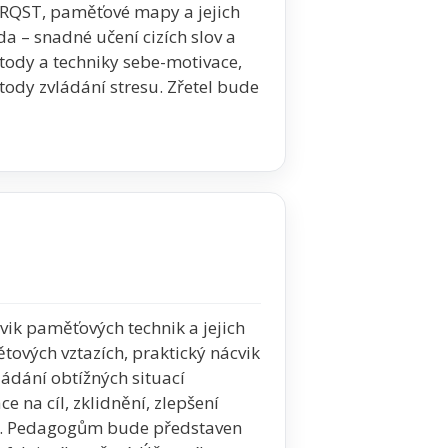
PRQST, paměťové mapy a jejich
da – snadné učení cizích slov a
metody a techniky sebe-motivace,
ody zvládání stresu. Zřetel bude
vik paměťových technik a jejich
tových vztazích, praktický nácvik
ádání obtížných situací
e na cíl, zklidnění, zlepšení
ší). Pedagogům bude představen