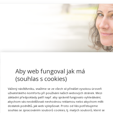
Aby web fungoval jak má
Proč se registrovat
(souhlas s cookies)
Vážený návštěvníku, snažíme se ze všech sil přinášet vysokou úroveň
uživatelského komfortu při používání našich webových stránek. Mezi
základní předpoklady patří např. aby správně fungovalo vyhledávání,
Kurz efektivního učení, 
abychom vás neobtěžovali nevhodnou reklamou nebo abychom měli
dostatek podnětů, jak web vylepšovat. Proto od Vás potřebujeme
souhlas se zpracováním souborů cookies, tj. malých souborů, které se