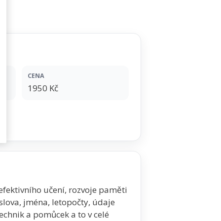
CENA
1950 Kč
ektivního učení, rozvoje paměti
slova, jména, letopočty, údaje
chnik a pomůcek a to v celé