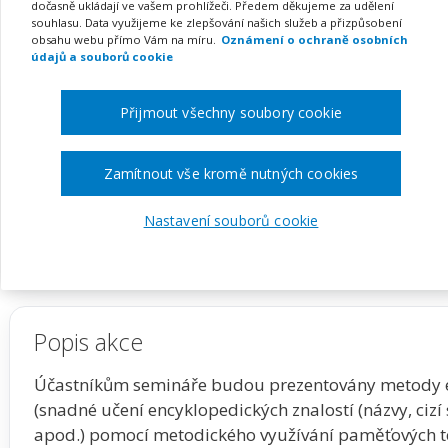
Metoda 3T (webinář)
dočasně ukládají ve vašem prohlížeči. Předem děkujeme za udělení
souhlasu. Data využijeme ke zlepšování našich služeb a přizpůsobení
obsahu webu přímo Vám na míru.
Oznámení o ochraně osobních
údajů a souborů cookie
Pořádá
Zřetel, s.r.o.
Přijmout všechny soubory cookie
TERMÍN
MÍSTO
Zamítnout vše kromě nutných cookies
07. 12. 2026
ONLINE
Nastavení souborů cookie
Zobrazit akci na webu pořadatele
Popis akce
Účastníkům semináře budou prezentovány metody ef
(snadné učení encyklopedických znalostí (názvy, cizí 
apod.) pomocí metodického využívání paměťových te