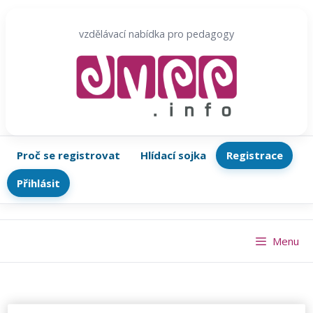
Přeskočit
na
vzdělávací nabídka pro pedagogy
obsah
Proč se registrovat
Hlídací sojka
Registrace
Přihlásit
Menu