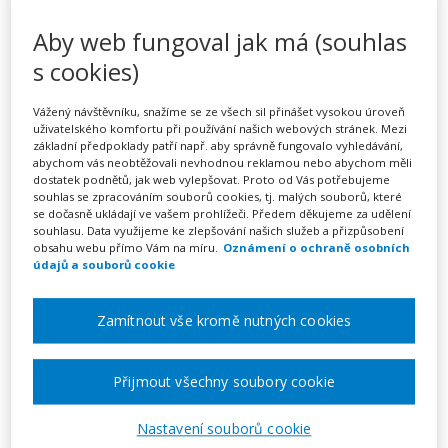
Zvládání stresu pro
Aby web fungoval jak má (souhlas
pedagogické pracovníky
s cookies)
(webinář)
Vážený návštěvníku, snažíme se ze všech sil přinášet vysokou úroveň
uživatelského komfortu při používání našich webových stránek. Mezi
základní předpoklady patří např. aby správně fungovalo vyhledávání,
abychom vás neobtěžovali nevhodnou reklamou nebo abychom měli
Pořádá
Zřetel, s.r.o.
dostatek podnětů, jak web vylepšovat. Proto od Vás potřebujeme
souhlas se zpracováním souborů cookies, tj. malých souborů, které
se dočasně ukládají ve vašem prohlížeči. Předem děkujeme za udělení
TERMÍN
souhlasu. Data využijeme ke zlepšování našich služeb a přizpůsobení
08. 12. 2026
obsahu webu přímo Vám na míru.
Oznámení o ochraně osobních
údajů a souborů cookie
MÍSTO
Zamítnout vše kromě nutných cookies
ONLINE
CENA
Přijmout všechny soubory cookie
1950 Kč
Nastavení souborů cookie