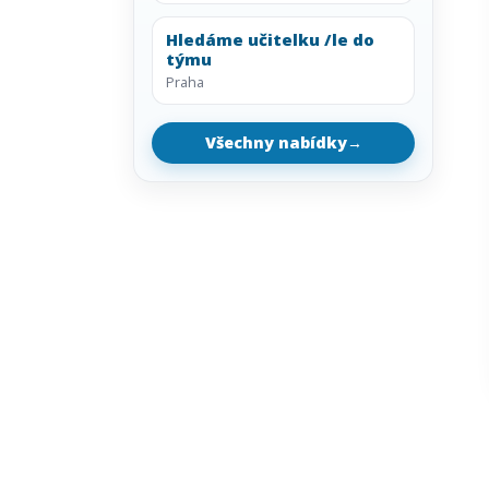
Hledáme učitelku /le do
týmu
Praha
Všechny nabídky
→