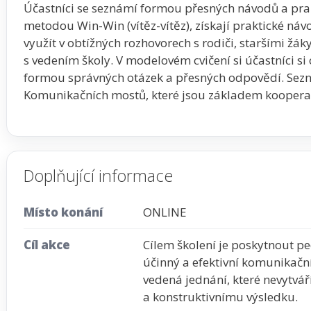
Účastníci se seznámí formou přesných návodů a prak
metodou Win-Win (vítěz-vítěz), získají praktické náv
využít v obtížných rozhovorech s rodiči, staršími žák
s vedením školy. V modelovém cvičení si účastníci si o
formou správných otázek a přesných odpovědí. Sez
Komunikačních mostů, které jsou základem koopera
Doplňující informace
Místo konání
ONLINE
Cíl akce
Cílem školení je poskytnout 
účinný a efektivní komunikační
vedená jednání, které nevytvář
a konstruktivnímu výsledku.