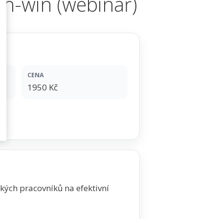
n-win (webinář)
CENA
1950 Kč
kých pracovníků na efektivní