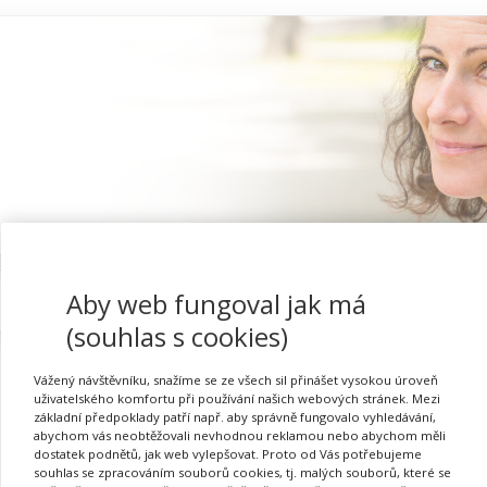
Aby web fungoval jak má
Proč se registrovat
(souhlas s cookies)
Vážený návštěvníku, snažíme se ze všech sil přinášet vysokou úroveň
uživatelského komfortu při používání našich webových stránek. Mezi
základní předpoklady patří např. aby správně fungovalo vyhledávání,
Efektivní komunikace s ro
abychom vás neobtěžovali nevhodnou reklamou nebo abychom měli
dostatek podnětů, jak web vylepšovat. Proto od Vás potřebujeme
souhlas se zpracováním souborů cookies, tj. malých souborů, které se