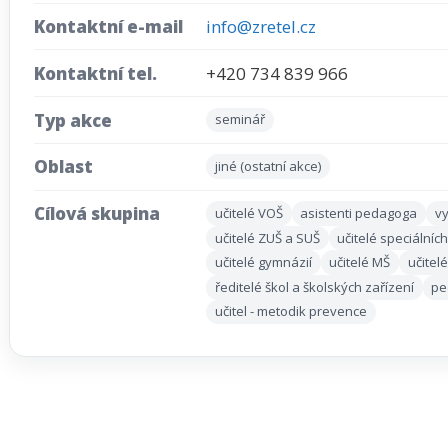
Kontaktní e-mail
info@zretel.cz
Kontaktní tel.
+420 734 839 966
Typ akce
seminář
Oblast
jiné (ostatní akce)
Cílová skupina
učitelé VOŠ
asistenti pedagoga
vy
učitelé ZUŠ a SUŠ
učitelé speciálních
učitelé gymnázií
učitelé MŠ
učitel
ředitelé škol a školských zařízení
pe
učitel - metodik prevence