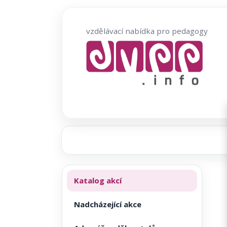
Přeskočit
na
vzdělávací nabídka pro pedagogy
obsah
Katalog akcí
Nadcházející akce