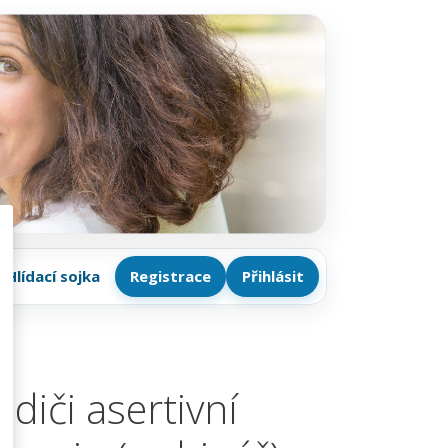
Hlídací sojka
Registrace
Přihlásit
diči asertivní