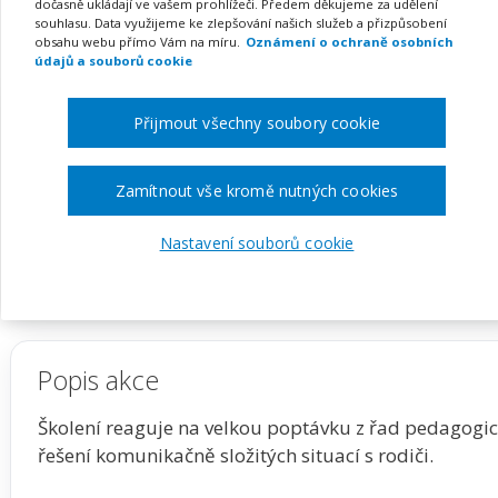
kooperativní metodou wi
dočasně ukládají ve vašem prohlížeči. Předem děkujeme za udělení
souhlasu. Data využijeme ke zlepšování našich služeb a přizpůsobení
obsahu webu přímo Vám na míru.
Oznámení o ochraně osobních
údajů a souborů cookie
Pořádá
Zřetel, s.r.o.
Přijmout všechny soubory cookie
TERMÍN
MÍSTO
Zamítnout vše kromě nutných cookies
15. 12. 2026
ONLINE
Nastavení souborů cookie
Zobrazit akci na webu pořadatele
Popis akce
Školení reaguje na velkou poptávku z řad pedagogic
řešení komunikačně složitých situací s rodiči.