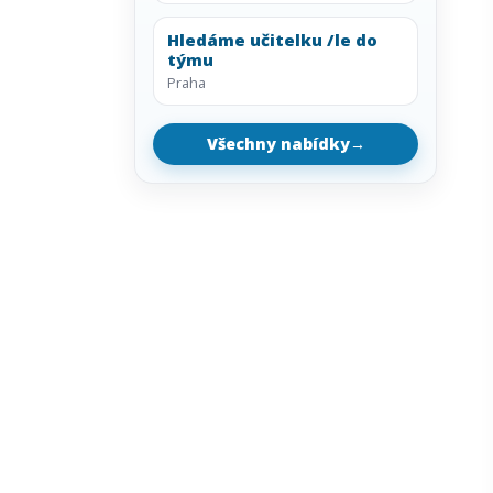
Hledáme učitelku /le do
týmu
Praha
Všechny nabídky
→