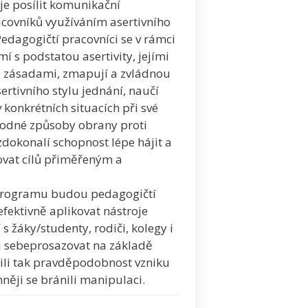
e posílit komunikační
covníků využíváním asertivního
Pedagogičtí pracovníci se v rámci
 s podstatou asertivity, jejími
i zásadami, zmapují a zvládnou
ertivního stylu jednání, naučí
v konkrétních situacích při své
vhodné způsoby obrany proti
 zdokonalí schopnost lépe hájit a
ovat cílů přiměřeným a
 programu budou pedagogičtí
fektivně aplikovat nástroje
 s žáky/studenty, rodiči, kolegy i
i sebeprosazovat na základě
žili tak pravděpodobnost vzniku
něji se bránili manipulaci.