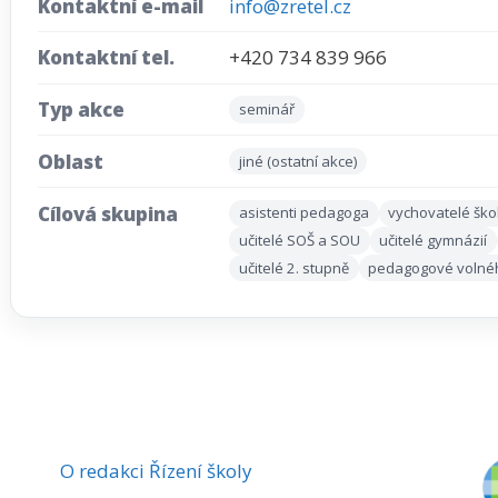
Kontaktní e-mail
info@zretel.cz
Kontaktní tel.
+420 734 839 966
Typ akce
seminář
Oblast
jiné (ostatní akce)
Cílová skupina
asistenti pedagoga
vychovatelé ško
učitelé SOŠ a SOU
učitelé gymnázií
učitelé 2. stupně
pedagogové volné
O redakci Řízení školy