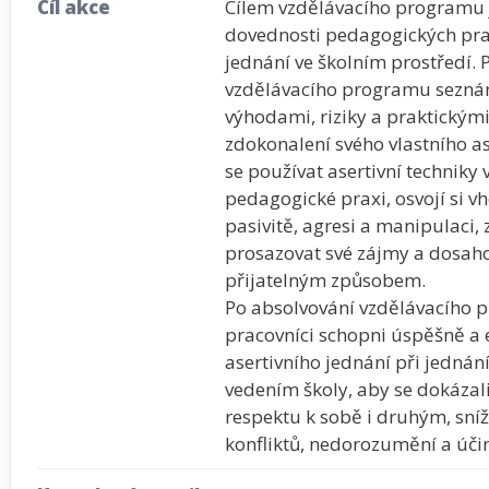
Cíl akce
Cílem vzdělávacího programu j
dovednosti pedagogických pra
jednání ve školním prostředí. 
vzdělávacího programu seznámí
výhodami, riziky a praktickým
zdokonalení svého vlastního as
se používat asertivní techniky 
pedagogické praxi, osvojí si 
pasivitě, agresi a manipulaci,
prosazovat své zájmy a dosah
přijatelným způsobem.
Po absolvování vzdělávacího
pracovníci schopni úspěšně a e
asertivního jednání při jednání
vedením školy, aby se dokázal
respektu k sobě i druhým, sní
konfliktů, nedorozumění a účin