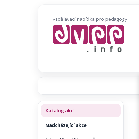
Přeskočit
na
vzdělávací nabídka pro pedagogy
obsah
Katalog akcí
Nadcházející akce