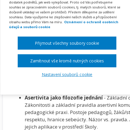
dostatek podnětů, jak web vylepšovat. Proto od Vás potřebujeme
souhlas se zpracováním souborů cookies, tj. malých souborů, které se
dočasně ukládají ve vašem prohlížeči. Předem děkujeme za udělení
Pořádá
Zřetel, s.r.o.
souhlasu. Data využijeme ke zlepšování našich služeb a přizpůsobení
obsahu webu přímo Vám na míru.
Oznámení o ochraně osobních
údajů a souborů cookie
TERMÍN
MÍSTO
27. 01. 2027
ONLINE
Přijmout všechny soubory cookie
Zobrazit akci na webu pořadatele
Zamítnout vše kromě nutných cookies
Nastavení souborů cookie
Popis akce
Asertivita jako filozofie jednání
- Základní c
Zákonitosti a základní pravidla asertivní komu
pedagogické praxi. Postoje pedagogů, žáků/
respektu, hranice sebeúcty. Názor vs. pravda. 
jejich aplikace v prostředí školy.