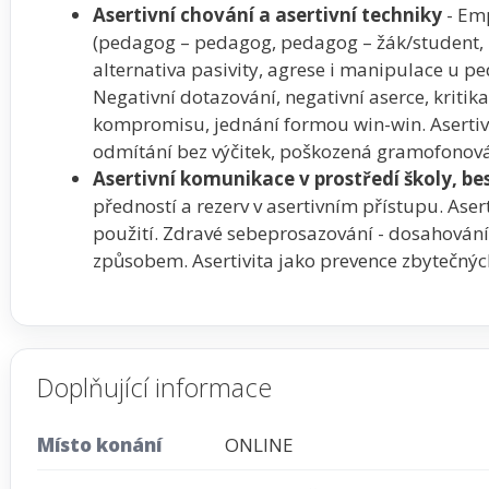
Asertivní chování a asertivní techniky
- Emp
(pedagog – pedagog, pedagog – žák/student, p
alternativa pasivity, agrese i manipulace u p
Negativní dotazování, negativní aserce, kritik
kompromisu, jednání formou win-win. Asertivn
odmítání bez výčitek, poškozená gramofonová 
Asertivní komunikace v prostředí školy, be
předností a rezerv v asertivním přístupu. Aserti
použití. Zdravé sebeprosazování - dosahování
způsobem. Asertivita jako prevence zbytečných 
Doplňující informace
Místo konání
ONLINE