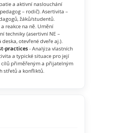
atie a aktivní naslouchání
edagog – rodič). Asertivita –
edagogů, žáků/studentů.
a a reakce na ně. Umění
í techniky (asertivní NE –
deska, otevřené dveře aj.).
st-practices
- Analýza vlastních
vita a typické situace pro její
 cílů přiměřeným a přijatelným
střetů a konfliktů.