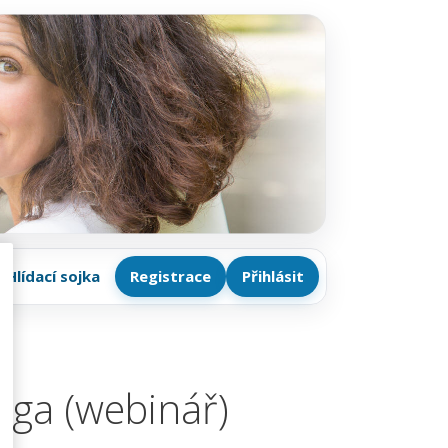
Hlídací sojka
Registrace
Přihlásit
goga (webinář)