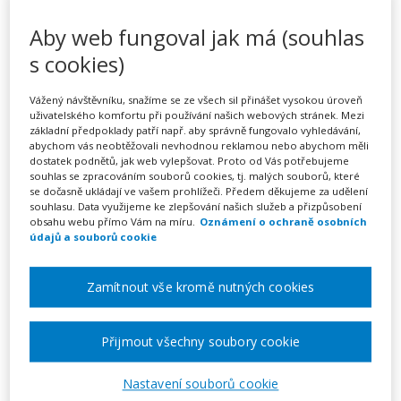
Zvládání stresu pro
Aby web fungoval jak má (souhlas
pedagogické pracovníky
s cookies)
(webinář)
Vážený návštěvníku, snažíme se ze všech sil přinášet vysokou úroveň
uživatelského komfortu při používání našich webových stránek. Mezi
základní předpoklady patří např. aby správně fungovalo vyhledávání,
abychom vás neobtěžovali nevhodnou reklamou nebo abychom měli
Pořádá
Zřetel, s.r.o.
dostatek podnětů, jak web vylepšovat. Proto od Vás potřebujeme
souhlas se zpracováním souborů cookies, tj. malých souborů, které
se dočasně ukládají ve vašem prohlížeči. Předem děkujeme za udělení
TERMÍN
souhlasu. Data využijeme ke zlepšování našich služeb a přizpůsobení
01. 02. 2027
obsahu webu přímo Vám na míru.
Oznámení o ochraně osobních
údajů a souborů cookie
MÍSTO
Zamítnout vše kromě nutných cookies
ONLINE
CENA
Přijmout všechny soubory cookie
1950 Kč
Nastavení souborů cookie