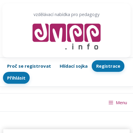
Přeskočit
na
vzdělávací nabídka pro pedagogy
obsah
Proč se registrovat
Hlídací sojka
Registrace
Přihlásit
Menu