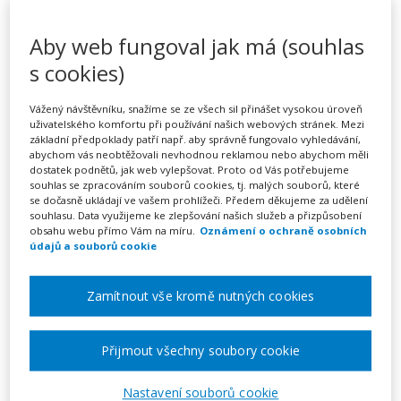
Zvládání stresu pro
pedagogické pracovníky
Aby web fungoval jak má (souhlas
s cookies)
Vážený návštěvníku, snažíme se ze všech sil přinášet vysokou úroveň
Pořádá
Zřetel, s.r.o.
uživatelského komfortu při používání našich webových stránek. Mezi
základní předpoklady patří např. aby správně fungovalo vyhledávání,
abychom vás neobtěžovali nevhodnou reklamou nebo abychom měli
TERMÍN
dostatek podnětů, jak web vylepšovat. Proto od Vás potřebujeme
08. 02. 2027
souhlas se zpracováním souborů cookies, tj. malých souborů, které
se dočasně ukládají ve vašem prohlížeči. Předem děkujeme za udělení
souhlasu. Data využijeme ke zlepšování našich služeb a přizpůsobení
obsahu webu přímo Vám na míru.
Oznámení o ochraně osobních
MÍSTO
údajů a souborů cookie
Praha
Zamítnout vše kromě nutných cookies
CENA
2150 Kč
Přijmout všechny soubory cookie
Zobrazit akci na webu pořadatele
Nastavení souborů cookie