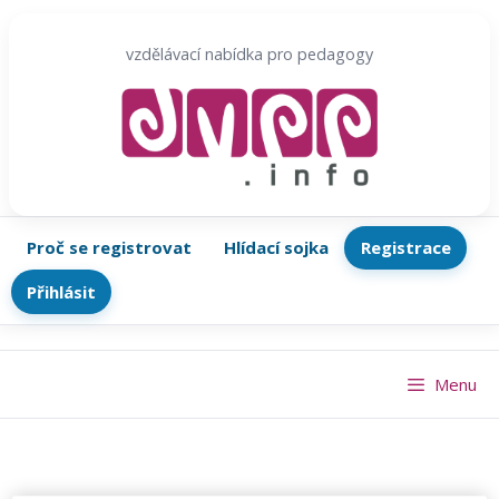
Přeskočit
na
vzdělávací nabídka pro pedagogy
obsah
Proč se registrovat
Hlídací sojka
Registrace
Přihlásit
Menu