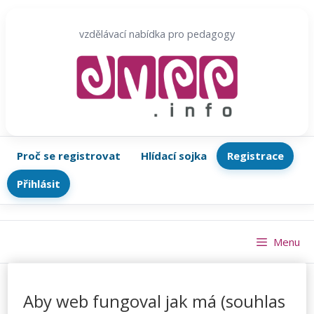
Přeskočit
na
vzdělávací nabídka pro pedagogy
obsah
Proč se registrovat
Hlídací sojka
Registrace
Přihlásit
Menu
Aby web fungoval jak má (souhlas