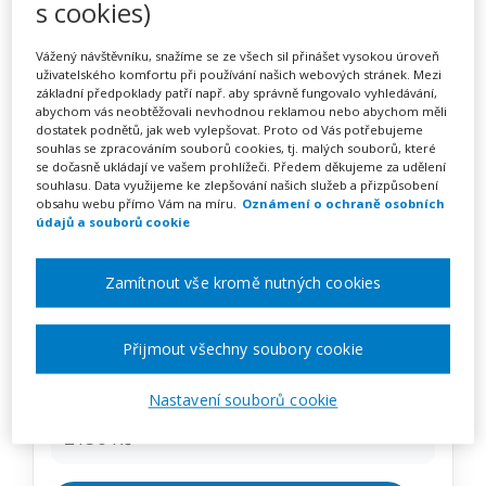
s cookies)
Efektivní komunikace s
rodiči asertivní kooperativní
Vážený návštěvníku, snažíme se ze všech sil přinášet vysokou úroveň
uživatelského komfortu při používání našich webových stránek. Mezi
metodou win-win
základní předpoklady patří např. aby správně fungovalo vyhledávání,
abychom vás neobtěžovali nevhodnou reklamou nebo abychom měli
dostatek podnětů, jak web vylepšovat. Proto od Vás potřebujeme
souhlas se zpracováním souborů cookies, tj. malých souborů, které
se dočasně ukládají ve vašem prohlížeči. Předem děkujeme za udělení
Pořádá
Zřetel, s.r.o.
souhlasu. Data využijeme ke zlepšování našich služeb a přizpůsobení
obsahu webu přímo Vám na míru.
Oznámení o ochraně osobních
údajů a souborů cookie
TERMÍN
09. 02. 2027
Zamítnout vše kromě nutných cookies
MÍSTO
Přijmout všechny soubory cookie
Jihočeský
Nastavení souborů cookie
CENA
2150 Kč