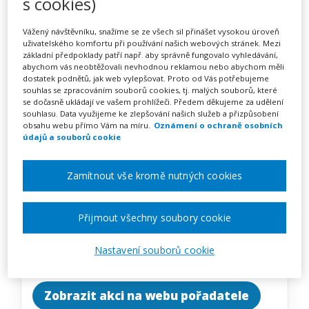
s cookies)
Obtížné situace a konflikty
na školách a jejich zvládání
Vážený návštěvníku, snažíme se ze všech sil přinášet vysokou úroveň
uživatelského komfortu při používání našich webových stránek. Mezi
základní předpoklady patří např. aby správně fungovalo vyhledávání,
abychom vás neobtěžovali nevhodnou reklamou nebo abychom měli
dostatek podnětů, jak web vylepšovat. Proto od Vás potřebujeme
Pořádá
Zřetel, s.r.o.
souhlas se zpracováním souborů cookies, tj. malých souborů, které
se dočasně ukládají ve vašem prohlížeči. Předem děkujeme za udělení
souhlasu. Data využijeme ke zlepšování našich služeb a přizpůsobení
TERMÍN
obsahu webu přímo Vám na míru.
Oznámení o ochraně osobních
údajů a souborů cookie
10. 02. 2027
Zamítnout vše kromě nutných cookies
MÍSTO
Praha
Přijmout všechny soubory cookie
CENA
Nastavení souborů cookie
2150 Kč
Zobrazit akci na webu pořadatele