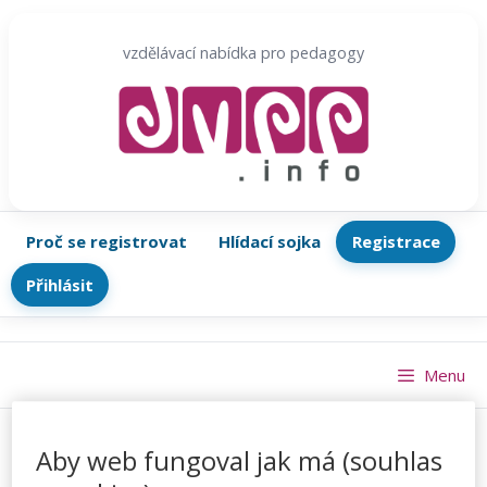
Přeskočit
na
vzdělávací nabídka pro pedagogy
obsah
Proč se registrovat
Hlídací sojka
Registrace
Přihlásit
Menu
Aby web fungoval jak má (souhlas