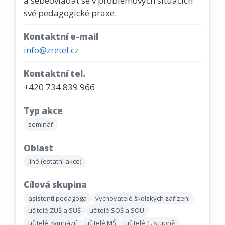
a sebeovládat se v problémových situacích
své pedagogické praxe.
Kontaktní e-mail
info@zretel.cz
Kontaktní tel.
+420 734 839 966
Typ akce
seminář
Oblast
jiné (ostatní akce)
Cílová skupina
asistenti pedagoga
vychovatelé školských zařízení
učitelé ZUŠ a SUŠ
učitelé SOŠ a SOU
učitelé gymnázií
učitelé MŠ
učitelé 1. stupně