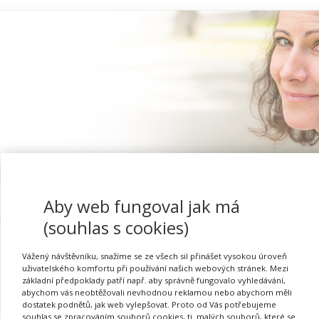
Proč se registrovat
Aby web fungoval jak má
(souhlas s cookies)
Vážený návštěvníku, snažíme se ze všech sil přinášet vysokou úroveň
uživatelského komfortu při používání našich webových stránek. Mezi
Myšlenkové mapy (webin
základní předpoklady patří např. aby správně fungovalo vyhledávání,
abychom vás neobtěžovali nevhodnou reklamou nebo abychom měli
dostatek podnětů, jak web vylepšovat. Proto od Vás potřebujeme
souhlas se zpracováním souborů cookies, tj. malých souborů, které se