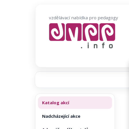
Přeskočit
na
vzdělávací nabídka pro pedagogy
obsah
Katalog akcí
Nadcházející akce