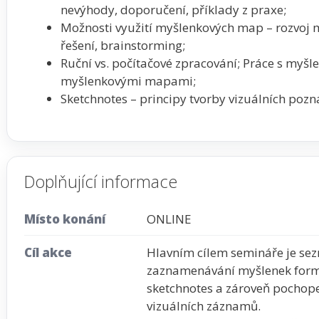
nevýhody, doporučení, příklady z praxe;
Možnosti využití myšlenkových map – rozvoj m
řešení, brainstorming;
Ruční vs. počítačové zpracování; Práce s myš
myšlenkovými mapami;
Sketchnotes – principy tvorby vizuálních poz
Doplňující informace
Místo konání
ONLINE
Cíl akce
Hlavním cílem semináře je s
zaznamenávání myšlenek form
sketchnotes a zároveň pochope
vizuálních záznamů.