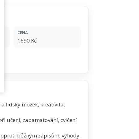
CENA
1690 Kč
a lidský mozek, kreativita,
při učení, zapamatování, cvičení
y oproti běžným zápisům, výhody,