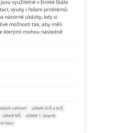
jsou využitelné v široké škále
tací, výuky i řešení problémů.
na názorné ukázky, kdy si
livé možnosti tak, aby měli
 se kterými mohou následně
lských zařízení
učitelé ZUŠ a SUŠ
učitelé MŠ
učitelé 1. stupně
ho času