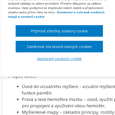
dočasně ukládají ve vašem prohlížeči. Předem děkujeme za udělení
souhlasu. Data využijeme ke zlepšování našich služeb a přizpůsobení
obsahu webu přímo Vám na míru.
Oznámení o ochraně osobních
Pořádá
Zřetel, s.r.o.
údajů a souborů cookie
TERMÍN
MÍSTO
Přijmout všechny soubory cookie
04. 03. 2027
ONLINE
Zamítnout vše kromě nutných cookies
Zobrazit akci na webu pořadatele
Nastavení souborů cookie
Popis akce
Úvod do vizuálního myšlení – vizuální myšlení 
funkce paměti;
Pravá a levá hemisféra mozku – úvod, využití 
pro propojení a využívání obou hemisfér;
Myšlenkové mapy – základní principy, rozdíl