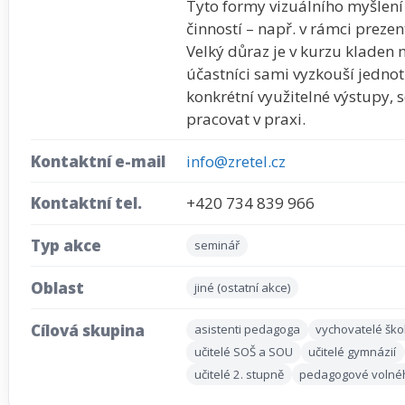
Tyto formy vizuálního myšlení 
činností – např. v rámci prezen
Velký důraz je v kurzu kladen 
účastníci sami vyzkouší jednot
konkrétní využitelné výstupy,
pracovat v praxi.
Kontaktní e-mail
info@zretel.cz
Kontaktní tel.
+420 734 839 966
Typ akce
seminář
Oblast
jiné (ostatní akce)
Cílová skupina
asistenti pedagoga
vychovatelé ško
učitelé SOŠ a SOU
učitelé gymnázií
učitelé 2. stupně
pedagogové volné