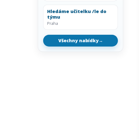
Hledáme učitelku /le do
týmu
Praha
Všechny nabídky
→