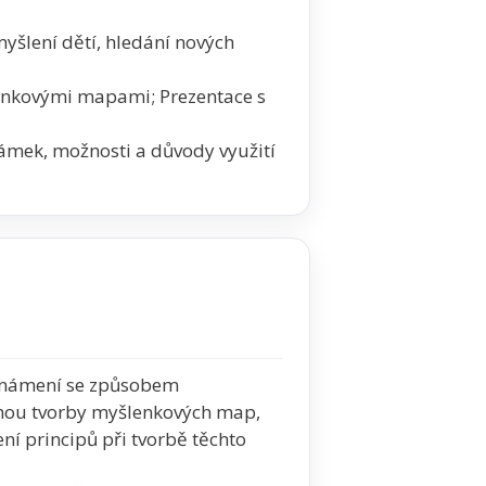
yšlení dětí, hledání nových
lenkovými mapami; Prezentace s
námek, možnosti a důvody využití
eznámení se způsobem
ou tvorby myšlenkových map,
ní principů při tvorbě těchto