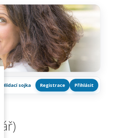
Hlídací sojka
Registrace
Přihlásit
ář)