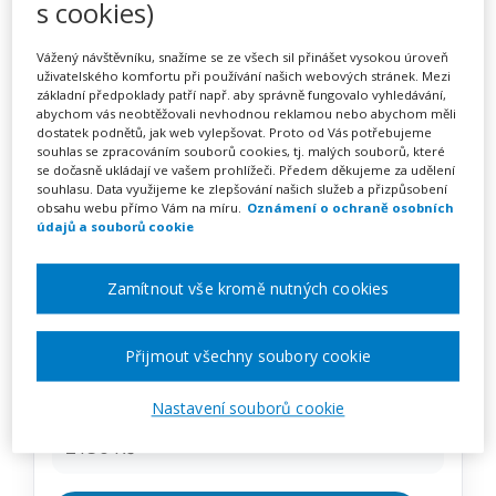
s cookies)
Efektivní komunikace s
rodiči asertivní kooperativní
Vážený návštěvníku, snažíme se ze všech sil přinášet vysokou úroveň
uživatelského komfortu při používání našich webových stránek. Mezi
metodou win-win
základní předpoklady patří např. aby správně fungovalo vyhledávání,
abychom vás neobtěžovali nevhodnou reklamou nebo abychom měli
dostatek podnětů, jak web vylepšovat. Proto od Vás potřebujeme
souhlas se zpracováním souborů cookies, tj. malých souborů, které
se dočasně ukládají ve vašem prohlížeči. Předem děkujeme za udělení
Pořádá
Zřetel, s.r.o.
souhlasu. Data využijeme ke zlepšování našich služeb a přizpůsobení
obsahu webu přímo Vám na míru.
Oznámení o ochraně osobních
údajů a souborů cookie
TERMÍN
08. 03. 2027
Zamítnout vše kromě nutných cookies
MÍSTO
Přijmout všechny soubory cookie
Ústecký
Nastavení souborů cookie
CENA
2150 Kč