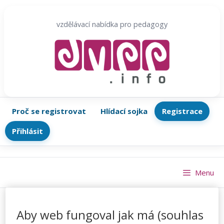
Přeskočit
na
vzdělávací nabídka pro pedagogy
obsah
Proč se registrovat
Hlídací sojka
Registrace
Přihlásit
Menu
Aby web fungoval jak má (souhlas