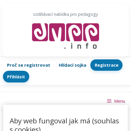
Přeskočit
na
vzdělávací nabídka pro pedagogy
obsah
Proč se registrovat
Hlídací sojka
Registrace
Přihlásit
Menu
Aby web fungoval jak má (souhlas
s cookies)