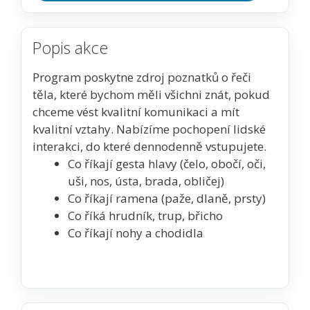
Popis akce
Program poskytne zdroj poznatků o řeči
těla, které bychom měli všichni znát, pokud
chceme vést kvalitní komunikaci a mít
kvalitní vztahy. Nabízíme pochopení lidské
interakci, do které dennodenně vstupujete.
Co říkají gesta hlavy (čelo, obočí, oči,
uši, nos, ústa, brada, obličej)
Co říkají ramena (paže, dlaně, prsty)
Co říká hrudník, trup, břicho
Co říkají nohy a chodidla