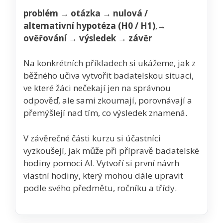
problém
→
ot
á
zka
→
nulová /
alternativní hypotéza (H0 / H1)
,
→
ov
ěř
ov
á
n
í
→
v
ý
sledek
→
z
á
v
ě
r
Na konkrétních příkladech si ukážeme, jak z
běžného učiva vytvořit badatelskou situaci,
ve které žáci nečekají jen na správnou
odpověď, ale sami zkoumají, porovnávají a
přemýšlejí nad tím, co výsledek znamená.
V závěrečné části kurzu si účastníci
vyzkoušejí, jak může při přípravě badatelské
hodiny pomoci AI. Vytvoří si první návrh
vlastní hodiny, který mohou dále upravit
podle svého předmětu, ročníku a třídy.