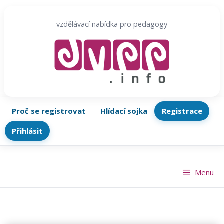
Přeskočit
na
vzdělávací nabídka pro pedagogy
obsah
Proč se registrovat
Hlídací sojka
Registrace
Přihlásit
Menu