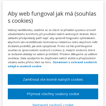
Jak připravit badatelskou
hodinu na II. stupni ZŠ za
Aby web fungoval jak má (souhlas
pomoci AI (webinář)
s cookies)
Vážený návštěvníku, snažíme se ze všech sil přinášet vysokou úroveň
uživatelského komfortu při používání našich webových stránek. Mezi
základní předpoklady patří např. aby správně fungovalo vyhledávání,
Pořádá
Zřetel, s.r.o.
abychom vás neobtěžovali nevhodnou reklamou nebo abychom měli
dostatek podnětů, jak web vylepšovat. Proto od Vás potřebujeme
souhlas se zpracováním souborů cookies, tj. malých souborů, které
TERMÍN
se dočasně ukládají ve vašem prohlížeči. Předem děkujeme za udělení
11. 11. 2026
souhlasu. Data využijeme ke zlepšování našich služeb a přizpůsobení
obsahu webu přímo Vám na míru.
Oznámení o ochraně osobních
údajů a souborů cookie
MÍSTO
ONLINE
Zamítnout vše kromě nutných cookies
CENA
Přijmout všechny soubory cookie
1950 Kč
Nastavení souborů cookie