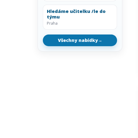
Hledáme učitelku /le do
týmu
Praha
Všechny nabídky
→