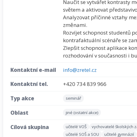
Naučit se vytvářet kontrasty m
světem a aktivovat představivo
Analyzovat příčinné vztahy me
změnami.
Rozvíjet schopnost studentů p
kontrafaktuální scénáře se za
Zlepšit schopnost aplikace ko
rozhodování v současnosti i b
Kontaktní e-mail
info@zretel.cz
Kontaktní tel.
+420 734 839 966
Typ akce
seminář
Oblast
jiné (ostatní akce)
Cílová skupina
učitelé VOŠ
vychovatelé školských z
učitelé SOŠ a SOU
učitelé gymnázií