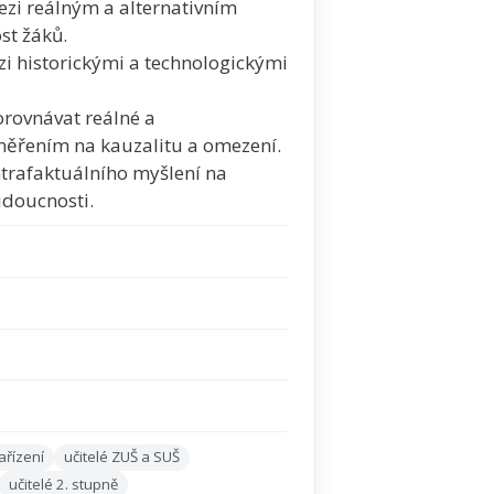
ezi reálným a alternativním
st žáků.
zi historickými a technologickými
orovnávat reálné a
měřením na kauzalitu a omezení.
ntrafaktuálního myšlení na
udoucnosti.
ařízení
učitelé ZUŠ a SUŠ
učitelé 2. stupně