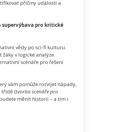
tifikovat příčiny událostí a
o
supervýbava pro kritické
ativní vědy po sci-fi kulturu.
 žáky v logické analýze.
ternativní scénáře pro řešení
terý vám pomůže rozvíjet nápady,
třídě (
tvorba scénáře pro
budete měnit historii – a tím i