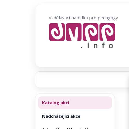
Přeskočit
na
vzdělávací nabídka pro pedagogy
obsah
Katalog akcí
Nadcházející akce