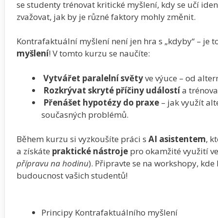
se studenty trénovat kritické myšlení, kdy se učí iden
zvažovat, jak by je různé faktory mohly změnit.
Kontrafaktuální myšlení není jen hra s „kdyby“ – je t
myšlení
! V tomto kurzu se naučíte:
Vytvářet paralelní světy
ve výuce – od altern
Rozkrývat skryté příčiny událostí
a trénovat
Přenášet hypotézy do praxe
– jak využít al
současných problémů.
Během kurzu si vyzkoušíte práci s
AI asistentem
, k
a získáte
praktické nástroje
pro okamžité využití ve 
přípravu na hodinu
). Připravte se na workshopy, kde 
budoucnost vašich studentů!
Principy Kontrafaktuálního myšlení