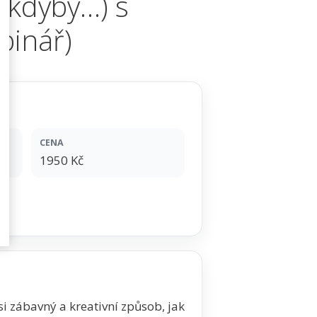
 kdyby…) s
binář)
CENA
1950 Kč
si zábavný a kreativní způsob, jak