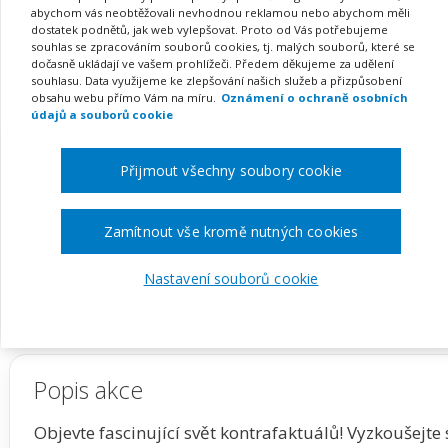
metodou (Co by se stalo,
abychom vás neobtěžovali nevhodnou reklamou nebo abychom měli
dostatek podnětů, jak web vylepšovat. Proto od Vás potřebujeme
využitím AI-asistenta (we
souhlas se zpracováním souborů cookies, tj. malých souborů, které se
dočasně ukládají ve vašem prohlížeči. Předem děkujeme za udělení
souhlasu. Data využijeme ke zlepšování našich služeb a přizpůsobení
obsahu webu přímo Vám na míru.
Oznámení o ochraně osobních
údajů a souborů cookie
Pořádá
Zřetel, s.r.o.
Přijmout všechny soubory cookie
TERMÍN
MÍSTO
25. 11. 2026
ONLINE
Zamítnout vše kromě nutných cookies
Nastavení souborů cookie
Zobrazit akci na webu pořadatele
Popis akce
Objevte fascinující svět kontrafaktuálů! Vyzkoušejte 