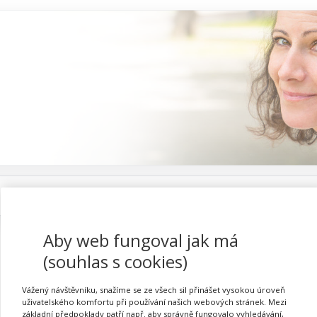
Proč se registrovat
Aby web fungoval jak má
(souhlas s cookies)
Kurz kritického myšlení 
Vážený návštěvníku, snažíme se ze všech sil přinášet vysokou úroveň
uživatelského komfortu při používání našich webových stránek. Mezi
základní předpoklady patří např. aby správně fungovalo vyhledávání,