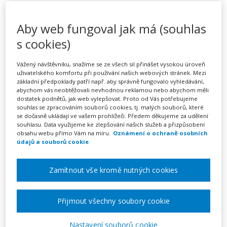
Jak připravit badatelskou
hodinu na II. stupni ZŠ za
Aby web fungoval jak má (souhlas
pomoci AI (webinář)
s cookies)
Vážený návštěvníku, snažíme se ze všech sil přinášet vysokou úroveň
uživatelského komfortu při používání našich webových stránek. Mezi
základní předpoklady patří např. aby správně fungovalo vyhledávání,
Pořádá
Zřetel, s.r.o.
abychom vás neobtěžovali nevhodnou reklamou nebo abychom měli
dostatek podnětů, jak web vylepšovat. Proto od Vás potřebujeme
souhlas se zpracováním souborů cookies, tj. malých souborů, které
TERMÍN
se dočasně ukládají ve vašem prohlížeči. Předem děkujeme za udělení
16. 12. 2026
souhlasu. Data využijeme ke zlepšování našich služeb a přizpůsobení
obsahu webu přímo Vám na míru.
Oznámení o ochraně osobních
údajů a souborů cookie
MÍSTO
ONLINE
Zamítnout vše kromě nutných cookies
CENA
Přijmout všechny soubory cookie
1950 Kč
Nastavení souborů cookie