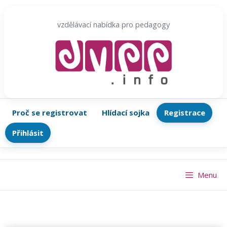
Přeskočit
na
vzdělávací nabídka pro pedagogy
obsah
Proč se registrovat
Hlídací sojka
Registrace
Přihlásit
Menu