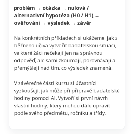
problém
→
ot
á
zka
→
nulová /
alternativní hypotéza (H0 / H1)
,
→
ov
ěř
ov
á
n
í
→
v
ý
sledek
→
z
á
v
ě
r
Na konkrétních příkladech si ukážeme, jak z
běžného učiva vytvořit badatelskou situaci,
ve které žáci nečekají jen na správnou
odpověď, ale sami zkoumají, porovnávají a
přemýšlejí nad tím, co výsledek znamená.
V závěrečné části kurzu si účastníci
vyzkoušejí, jak může při přípravě badatelské
hodiny pomoci AI. Vytvoří si první návrh
vlastní hodiny, který mohou dále upravit
podle svého předmětu, ročníku a třídy.