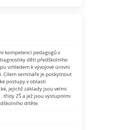
ení kompetencí pedagogů v
diagnostiky dětí předškolního
pu vzhledem k vývojové úrovni
i. Cílem semináře je poskytnout
é postupy v oblasti
é, jejichž základy jsou velmi
. třídy ZŠ a jež jsou výstupními
dškolního dítěte.