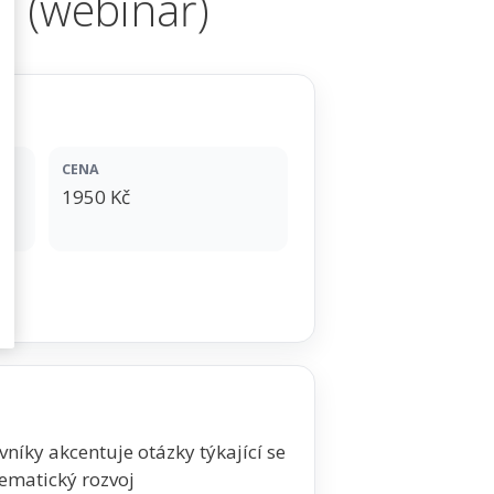
í (webinář)
CENA
1950 Kč
íky akcentuje otázky týkající se
tematický rozvoj