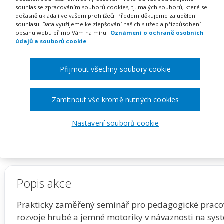
rozvoj a odstranění obtíž
souhlas se zpracováním souborů cookies, tj. malých souborů, které se
dočasně ukládají ve vašem prohlížeči. Předem děkujeme za udělení
souhlasu. Data využijeme ke zlepšování našich služeb a přizpůsobení
obsahu webu přímo Vám na míru.
Oznámení o ochraně osobních
údajů a souborů cookie
Pořádá
Zřetel, s.r.o.
Přijmout všechny soubory cookie
TERMÍN
MÍSTO
03. 03. 2027 - 17. 03.
ONLINE
Zamítnout vše kromě nutných cookies
2027
Nastavení souborů cookie
Zobrazit akci na webu pořadatele
Popis akce
Prakticky zaměřený seminář pro pedagogické pracovn
rozvoje hrubé a jemné motoriky v návaznosti na sys