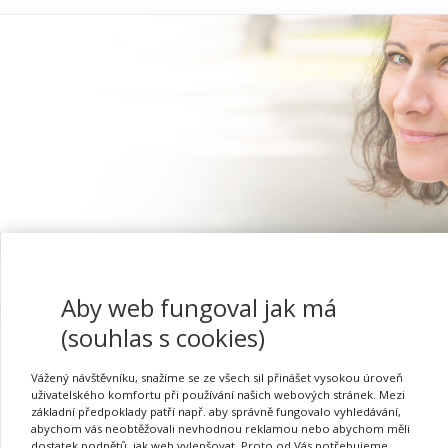
Proč se registrovat
Aby web fungoval jak má
(souhlas s cookies)
Vážený návštěvníku, snažíme se ze všech sil přinášet vysokou úroveň
Grafomotorické dovednost
uživatelského komfortu při používání našich webových stránek. Mezi
základní předpoklady patří např. aby správně fungovalo vyhledávání,
abychom vás neobtěžovali nevhodnou reklamou nebo abychom měli
dostatek podnětů, jak web vylepšovat. Proto od Vás potřebujeme