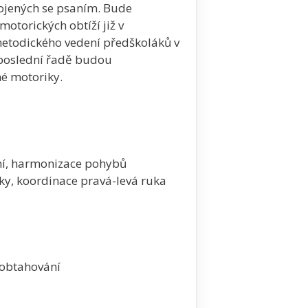
pojených se psaním. Bude
otorických obtíží již v
etodického vedení předškoláků v
eposlední řadě budou
é motoriky.
ní, harmonizace pohybů
ky, koordinace pravá-levá ruka
 obtahování