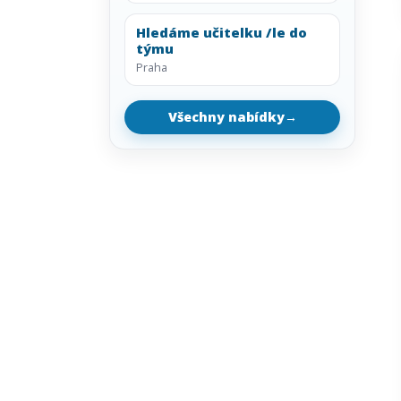
Hledáme učitelku /le do
týmu
Praha
Všechny nabídky
→