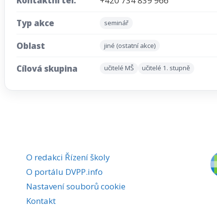
Kontaktní tel.
+420 734 839 966
Typ akce
seminář
Oblast
jiné (ostatní akce)
Cílová skupina
učitelé MŠ
učitelé 1. stupně
O redakci Řízení školy
O portálu DVPP.info
Nastavení souborů cookie
Kontakt