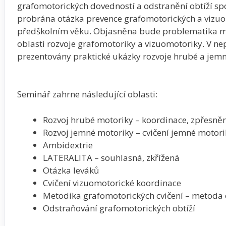
grafomotorických dovedností a odstranění obtíží s
probrána otázka prevence grafomotorických a vizuom
předškolním věku. Objasněna bude problematika m
oblasti rozvoje grafomotoriky a vizuomotoriky. V n
prezentovány praktické ukázky rozvoje hrubé a jemn
Seminář zahrne následující oblasti:
Rozvoj hrubé motoriky – koordinace, zpřesně
Rozvoj jemné motoriky – cvičení jemné motori
Ambidextrie
LATERALITA – souhlasná, zkřížená
Otázka leváků
Cvičení vizuomotorické koordinace
Metodika grafomotorických cvičení – metoda
Odstraňování grafomotorických obtíží