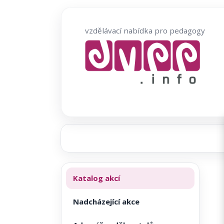
Přeskočit
na
vzdělávací nabídka pro pedagogy
obsah
Katalog akcí
Nadcházející akce