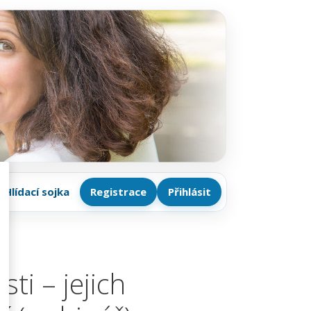
Hlídací sojka
Registrace
Přihlásit
i – jejich