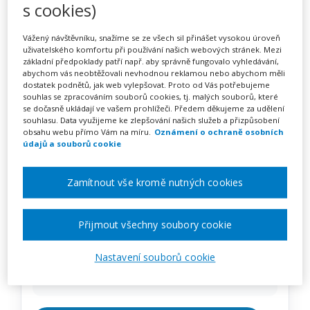
Jak vypnout negativní
s cookies)
myšlení a přepnout mysl na
Vážený návštěvníku, snažíme se ze všech sil přinášet vysokou úroveň
uživatelského komfortu při používání našich webových stránek. Mezi
lepší život (webinář)
základní předpoklady patří např. aby správně fungovalo vyhledávání,
abychom vás neobtěžovali nevhodnou reklamou nebo abychom měli
dostatek podnětů, jak web vylepšovat. Proto od Vás potřebujeme
souhlas se zpracováním souborů cookies, tj. malých souborů, které
se dočasně ukládají ve vašem prohlížeči. Předem děkujeme za udělení
Pořádá
Zřetel, s.r.o.
souhlasu. Data využijeme ke zlepšování našich služeb a přizpůsobení
obsahu webu přímo Vám na míru.
Oznámení o ochraně osobních
údajů a souborů cookie
TERMÍN
10. 03. 2027
Zamítnout vše kromě nutných cookies
MÍSTO
ONLINE
Přijmout všechny soubory cookie
Nastavení souborů cookie
CENA
1950 Kč