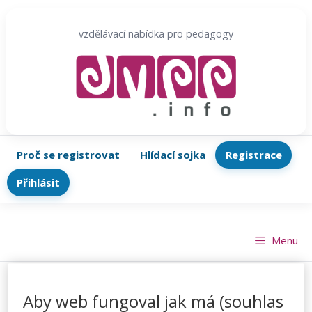
Přeskočit
na
vzdělávací nabídka pro pedagogy
obsah
Proč se registrovat
Hlídací sojka
Registrace
Přihlásit
Menu
Aby web fungoval jak má (souhlas