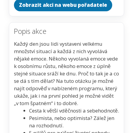
Zobrazit akci na webu pořadatele
Popis akce
Každý den jsou lidi vystaveni velkému
množství situací a každá z nich vyvolává
nějaké emoce. Někoho vyvolaná emoce vede
k osobnímu růstu, někoho emoce z úplně
stejné situace sráží ke dnu. Proč to tak je a co
se dá s tím dělat? Na tuto otázku je možné
najít odpověď v nabízeném programu, který
ukáže, jak i na první pohled je možné vidět
„v tom špatném“ i to dobré.
Cesta k větší vděčnosti a sebehodnotě.
Pesimista, nebo optimista? Zálež jen
na rozhodnutí.
5 pilířů pro zvýšení životní pohody.