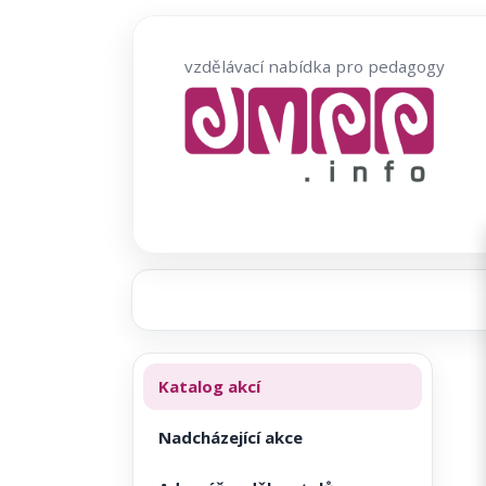
Přeskočit
na
vzdělávací nabídka pro pedagogy
obsah
Katalog akcí
Nadcházející akce