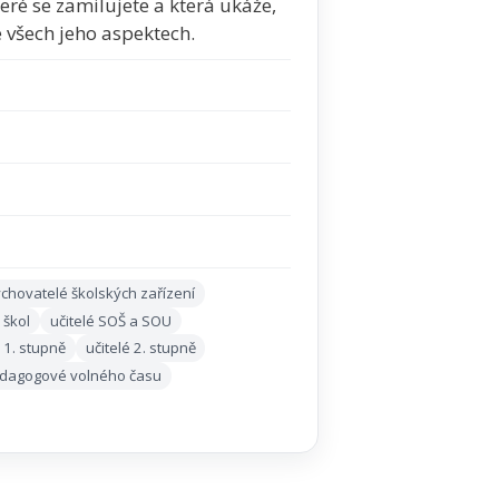
eré se zamilujete a která ukáže,
ve všech jeho aspektech.
chovatelé školských zařízení
 škol
učitelé SOŠ a SOU
é 1. stupně
učitelé 2. stupně
dagogové volného času