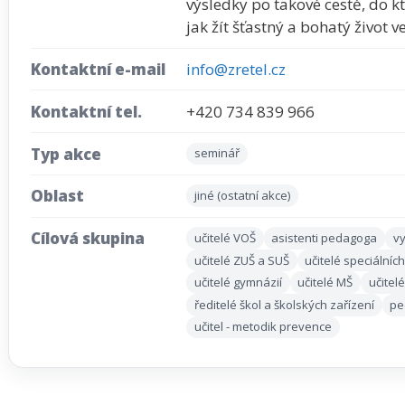
výsledky po takové cestě, do kt
jak žít šťastný a bohatý život 
Kontaktní e-mail
info@zretel.cz
Kontaktní tel.
+420 734 839 966
Typ akce
seminář
Oblast
jiné (ostatní akce)
Cílová skupina
učitelé VOŠ
asistenti pedagoga
vy
učitelé ZUŠ a SUŠ
učitelé speciálních
učitelé gymnázií
učitelé MŠ
učitel
ředitelé škol a školských zařízení
pe
učitel - metodik prevence