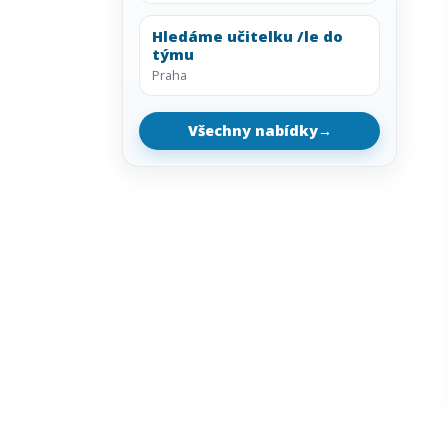
Hledáme učitelku /le do
týmu
Praha
Všechny nabídky
→