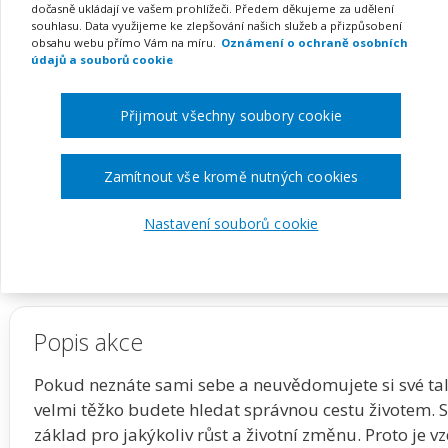
(webinář)
dočasně ukládají ve vašem prohlížeči. Předem děkujeme za udělení
souhlasu. Data využijeme ke zlepšování našich služeb a přizpůsobení
obsahu webu přímo Vám na míru.
Oznámení o ochraně osobních
údajů a souborů cookie
Pořádá
Zřetel, s.r.o.
Přijmout všechny soubory cookie
TERMÍN
MÍSTO
Zamítnout vše kromě nutných cookies
17. 03. 2027
ONLINE
Nastavení souborů cookie
Zobrazit akci na webu pořadatele
Popis akce
Pokud neznáte sami sebe a neuvědomujete si své tale
velmi těžko budete hledat správnou cestu životem. 
základ pro jakýkoliv růst a životní změnu. Proto je