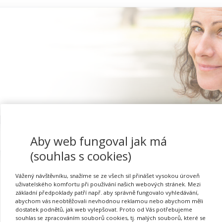
Proč se registrovat
Aby web fungoval jak má
(souhlas s cookies)
Vážený návštěvníku, snažíme se ze všech sil přinášet vysokou úroveň
uživatelského komfortu při používání našich webových stránek. Mezi
Poznání sebe sama – zák
základní předpoklady patří např. aby správně fungovalo vyhledávání,
abychom vás neobtěžovali nevhodnou reklamou nebo abychom měli
dostatek podnětů, jak web vylepšovat. Proto od Vás potřebujeme
souhlas se zpracováním souborů cookies, tj. malých souborů, které se