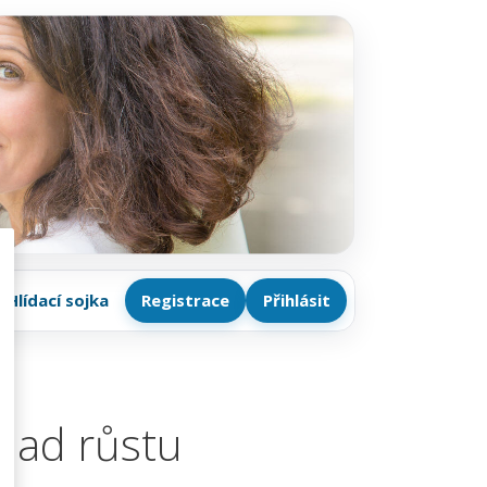
Hlídací sojka
Registrace
Přihlásit
lad růstu