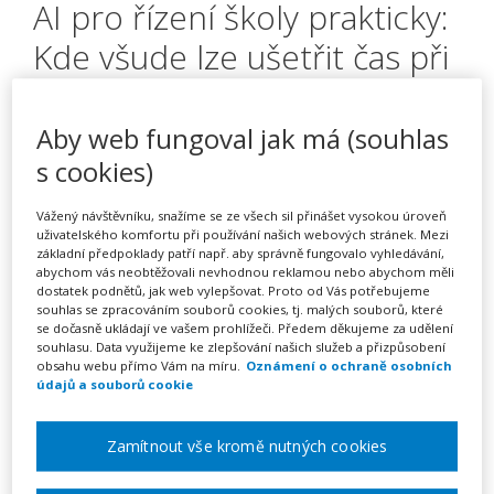
AI pro řízení školy prakticky:
Kde všude lze ušetřit čas při
současném zvýšení kvality
výstupů (webinář)
Aby web fungoval jak má (souhlas
s cookies)
Vážený návštěvníku, snažíme se ze všech sil přinášet vysokou úroveň
Pořádá
Zřetel, s.r.o.
uživatelského komfortu při používání našich webových stránek. Mezi
základní předpoklady patří např. aby správně fungovalo vyhledávání,
abychom vás neobtěžovali nevhodnou reklamou nebo abychom měli
TERMÍN
dostatek podnětů, jak web vylepšovat. Proto od Vás potřebujeme
12. 01. 2027 - 19. 01. 2027
souhlas se zpracováním souborů cookies, tj. malých souborů, které
se dočasně ukládají ve vašem prohlížeči. Předem děkujeme za udělení
souhlasu. Data využijeme ke zlepšování našich služeb a přizpůsobení
obsahu webu přímo Vám na míru.
Oznámení o ochraně osobních
MÍSTO
údajů a souborů cookie
ONLINE
Zamítnout vše kromě nutných cookies
CENA
1950 Kč