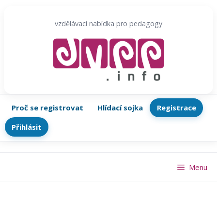
Přeskočit
na
vzdělávací nabídka pro pedagogy
obsah
Proč se registrovat
Hlídací sojka
Registrace
Přihlásit
Menu