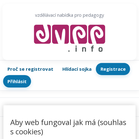
Přeskočit
na
vzdělávací nabídka pro pedagogy
obsah
Proč se registrovat
Hlídací sojka
Registrace
Přihlásit
Menu
Aby web fungoval jak má (souhlas
s cookies)