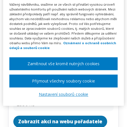
Keramika I. – nejen pro
Vážený návštěvníku, snažíme se ze všech sil přinášet vysokou úroveň
uživatelského komfortu při používání našich webových stránek. Mezi
začátečníky
základní předpoklady patří např. aby správně fungovalo vyhledávání,
abychom vás neobtěžovali nevhodnou reklamou nebo abychom měli
dostatek podnětů, jak web vylepšovat. Proto od Vás potřebujeme
souhlas se zpracováním souborů cookies, tj. malých souborů, které
se dočasně ukládají ve vašem prohlížeči. Předem děkujeme za udělení
Pořádá
Zřetel, s.r.o.
souhlasu. Data využijeme ke zlepšování našich služeb a přizpůsobení
obsahu webu přímo Vám na míru.
Oznámení o ochraně osobních
údajů a souborů cookie
TERMÍN
14. 01. 2027
Zamítnout vše kromě nutných cookies
MÍSTO
Ústecký
Přijmout všechny soubory cookie
Nastavení souborů cookie
CENA
2350 Kč
Zobrazit akci na webu pořadatele