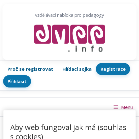
Přeskočit
na
vzdělávací nabídka pro pedagogy
obsah
Proč se registrovat
Hlídací sojka
Registrace
Přihlásit
Menu
Aby web fungoval jak má (souhlas
s cookies)