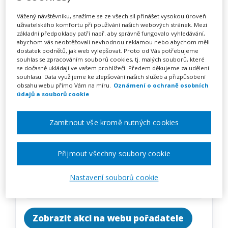
Využití artefiletiky při práci s
Vážený návštěvníku, snažíme se ze všech sil přinášet vysokou úroveň
dětmi
uživatelského komfortu při používání našich webových stránek. Mezi
základní předpoklady patří např. aby správně fungovalo vyhledávání,
abychom vás neobtěžovali nevhodnou reklamou nebo abychom měli
dostatek podnětů, jak web vylepšovat. Proto od Vás potřebujeme
souhlas se zpracováním souborů cookies, tj. malých souborů, které
Pořádá
Zřetel, s.r.o.
se dočasně ukládají ve vašem prohlížeči. Předem děkujeme za udělení
souhlasu. Data využijeme ke zlepšování našich služeb a přizpůsobení
obsahu webu přímo Vám na míru.
Oznámení o ochraně osobních
TERMÍN
údajů a souborů cookie
26. 01. 2027
Zamítnout vše kromě nutných cookies
MÍSTO
Zlínský
Přijmout všechny soubory cookie
CENA
Nastavení souborů cookie
2350 Kč
Zobrazit akci na webu pořadatele