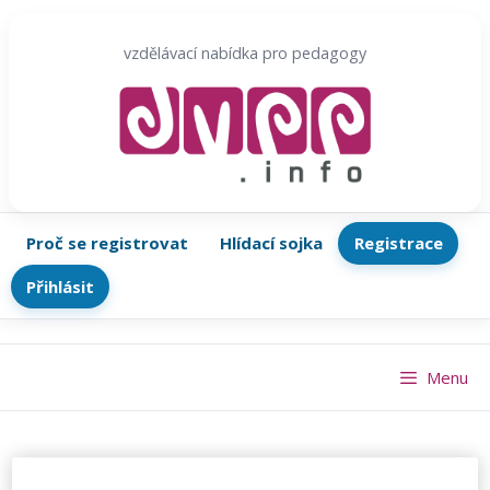
Přeskočit
na
vzdělávací nabídka pro pedagogy
obsah
Proč se registrovat
Hlídací sojka
Registrace
Přihlásit
Menu