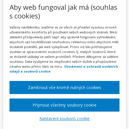
Aktivity a hry pro poutavé
Aby web fungoval jak má (souhlas
hodiny angličtiny (webinář)
s cookies)
Vážený návštěvníku, snažíme se ze všech sil přinášet vysokou úroveň
uživatelského komfortu při používání našich webových stránek. Mezi
základní předpoklady patří např. aby správně fungovalo vyhledávání,
Pořádá
Zřetel, s.r.o.
abychom vás neobtěžovali nevhodnou reklamou nebo abychom měli
dostatek podnětů, jak web vylepšovat. Proto od Vás potřebujeme
souhlas se zpracováním souborů cookies, tj. malých souborů, které
TERMÍN
se dočasně ukládají ve vašem prohlížeči. Předem děkujeme za udělení
10. 09. 2026
souhlasu. Data využijeme ke zlepšování našich služeb a přizpůsobení
obsahu webu přímo Vám na míru.
Oznámení o ochraně osobních
údajů a souborů cookie
MÍSTO
ONLINE
Zamítnout vše kromě nutných cookies
CENA
Přijmout všechny soubory cookie
1350 Kč
Nastavení souborů cookie
Zobrazit akci na webu pořadatele